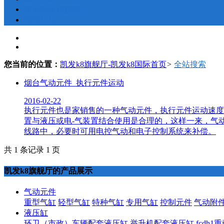
联系凯发k8旗舰厅
地图导航
您当前的位置：
凯发k8旗舰厅-凯发k8国际首页
>
全站搜索
烟台气动元件_执行元件运动
2016-02-22
执行元件也是家销售的一种气动元件，执行元件运动速度
置与液压或电-气装置结合使用是合理的，这样一来，气
线路中，必要时可用电控气动和电子控制系统来补偿。
共 1 条记录 1 页
凯发k8旗舰厅的产品展示
气动元件
重型气缸
轻型气缸
特种气缸
专用气缸
控制元件
气动附
液压缸
环卫（市政）车辆配套液压缸
举升机配套液压缸
fcdh