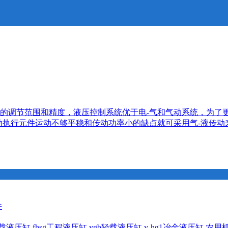
的调节范围和精度，液压控制系统优于电-气和气动系统，为了
动执行元件运动不够平稳和传动功率小的缺点就可采用气-液传
件
1重载液压缸
fhsg工程液压缸
ygb轻载液压缸
y-hg1冶金液压缸
农用