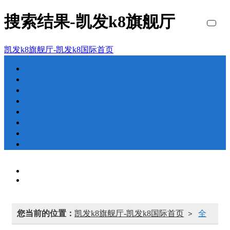
搜索结果-凯发k8旗舰厅
凯发k8旗舰厅-凯发k8国际首页
凯发k8旗舰厅-凯发k8国际首页
凯
关
凯
新
图
留
联
地
关于凯发k8国际首页
凯发k8旗舰厅的产品展示
发
于
发
闻
库
言
系
图
新闻动态
图库展示
留言反馈
k8
凯
k8
动
展
反
凯
导
联系凯发k8旗舰厅
地图导航
旗
发
旗
态
示
馈
发
航
舰
k8
舰
k8
厅-
国
厅
旗
您当前的位置：
凯发k8旗舰厅-凯发k8国际首页
全
>