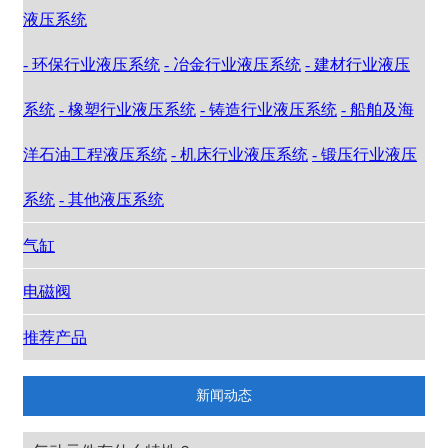
液压系统
- 环保行业液压系统
- 冶金行业液压系统
- 建材行业液压
系统
- 橡塑行业液压系统
- 铸造行业液压系统
- 船舶及海
洋石油工程液压系统
- 机床行业液压系统
- 锻压行业液压
系统
- 其他液压系统
气缸
电磁阀
推荐产品
新闻动态