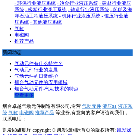
- 环保行业液压系统
- 冶金行业液压系统
- 建材行业液压
系统
- 橡塑行业液压系统
- 铸造行业液压系统
- 船舶及海
洋石油工程液压系统
- 机床行业液压系统
- 锻压行业液
压系统
- 其他液压系统
气缸
电磁阀
推荐产品
新闻动态
气动元件有什么特性？
气动元件行业的发展
气动元件的日常维护
烟台气动元件的应用领域
烟台气动元件-气动技术的特点
查看更多
烟台卓越气动元件制造有限公司,专营
气动元件
液压缸
液压系
统
气缸
电磁阀
推荐产品
等业务,有意向的客户请咨询我们，
联系电话：
凯发k8旗舰厅 copyright © 凯发k8国际首页的版权所有:
凯发k8