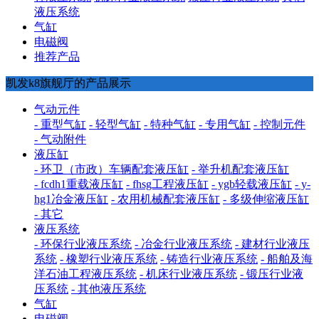
液压系统
气缸
电磁阀
推荐产品
凯发k8旗舰厅的产品展示
气动元件
- 重型气缸
- 轻型气缸
- 特种气缸
- 专用气缸
- 控制元件
- 气动附件
液压缸
- 环卫（市政）车辆配套液压缸
- 举升机配套液压缸
- fcdh1重载液压缸
- fhsg工程液压缸
- ygb轻载液压缸
- y-
hg1冶金液压缸
- 农用机械配套液压缸
- 多级伸缩液压缸
- 其它
液压系统
- 环保行业液压系统
- 冶金行业液压系统
- 建材行业液压
系统
- 橡塑行业液压系统
- 铸造行业液压系统
- 船舶及海
洋石油工程液压系统
- 机床行业液压系统
- 锻压行业液
压系统
- 其他液压系统
气缸
电磁阀