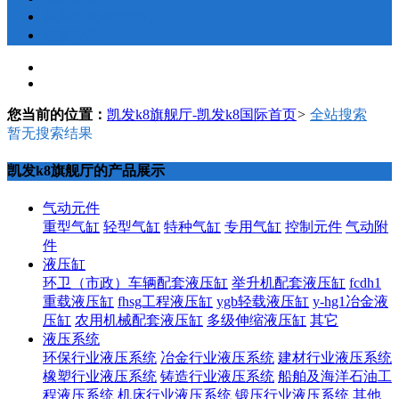
联系凯发k8旗舰厅
地图导航
您当前的位置：
凯发k8旗舰厅-凯发k8国际首页
>
全站搜索
暂无搜索结果
凯发k8旗舰厅的产品展示
气动元件
重型气缸
轻型气缸
特种气缸
专用气缸
控制元件
气动附
件
液压缸
环卫（市政）车辆配套液压缸
举升机配套液压缸
fcdh1
重载液压缸
fhsg工程液压缸
ygb轻载液压缸
y-hg1冶金液
压缸
农用机械配套液压缸
多级伸缩液压缸
其它
液压系统
环保行业液压系统
冶金行业液压系统
建材行业液压系统
橡塑行业液压系统
铸造行业液压系统
船舶及海洋石油工
程液压系统
机床行业液压系统
锻压行业液压系统
其他