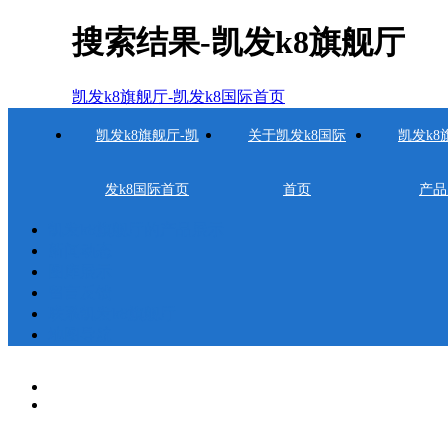
搜索结果-凯发k8旗舰厅
凯发k8旗舰厅-凯发k8国际首页
凯发k8旗舰厅-凯
关于凯发k8国际
凯发k8
发k8国际首页
首页
产品
凯发k8旗舰厅的产品展示
新闻动态
图库展示
留言反馈
联系凯发k8旗舰厅
地图导航