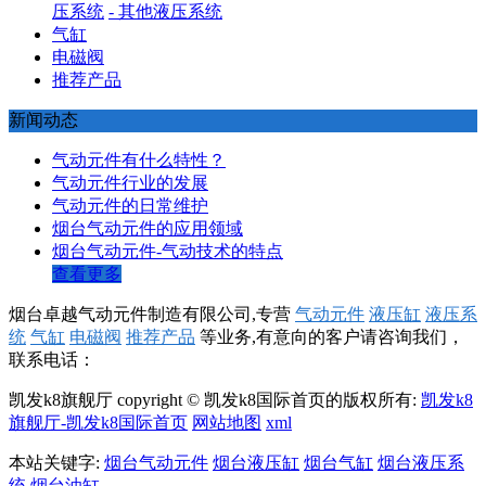
压系统
- 其他液压系统
气缸
电磁阀
推荐产品
新闻动态
气动元件有什么特性？
气动元件行业的发展
气动元件的日常维护
烟台气动元件的应用领域
烟台气动元件-气动技术的特点
查看更多
烟台卓越气动元件制造有限公司,专营
气动元件
液压缸
液压系
统
气缸
电磁阀
推荐产品
等业务,有意向的客户请咨询我们，
联系电话：
凯发k8旗舰厅 copyright © 凯发k8国际首页的版权所有:
凯发k8
旗舰厅-凯发k8国际首页
网站地图
xml
本站关键字:
烟台气动元件
烟台液压缸
烟台气缸
烟台液压系
统
烟台油缸