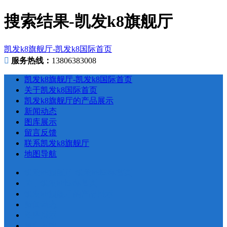
搜索结果-凯发k8旗舰厅
凯发k8旗舰厅-凯发k8国际首页
服务热线：
13806383008
凯发k8旗舰厅-凯发k8国际首页
关于凯发k8国际首页
凯发k8旗舰厅的产品展示
新闻动态
图库展示
留言反馈
联系凯发k8旗舰厅
地图导航
凯发k8旗舰厅-凯发k8国际首页
关于凯发k8国际首页
凯发k8旗舰厅的产品展示
新闻动态
图库展示
留言反馈