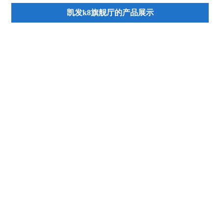
凯发k8旗舰厅的产品展示
液压缸
环卫（市政）车辆配套液压缸
举升机配套液压缸
气动元件
fcdh1重载液压缸
重型气缸
fhsg工程液压缸
轻型气缸
ygb轻载液压缸
特种气缸
y-hg1冶金液压缸