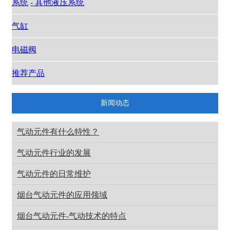
系统
- 其他液压系统
气缸
电磁阀
推荐产品
新闻动态
气动元件有什么特性？
气动元件行业的发展
气动元件的日常维护
烟台气动元件的应用领域
烟台气动元件-气动技术的特点