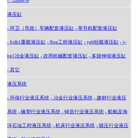
- 气动附件
液压缸
- 环卫（市政）车辆配套液压缸
- 举升机配套液压缸
- fcdh1重载液压缸
- fhsg工程液压缸
- ygb轻载液压缸
- y-
hg1冶金液压缸
- 农用机械配套液压缸
- 多级伸缩液压缸
- 其它
液压系统
- 环保行业液压系统
- 冶金行业液压系统
- 建材行业液压
系统
- 橡塑行业液压系统
- 铸造行业液压系统
- 船舶及海
洋石油工程液压系统
- 机床行业液压系统
- 锻压行业液压