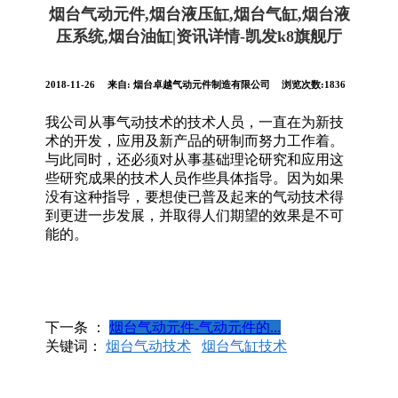
载
凯发k8旗舰厅的解决方案
>
凯
际
的
舰
烟台气动元件,烟台液压缸,烟台气缸,烟台液
压系统,烟台油缸|资讯详情-凯发k8旗舰厅
发
首
产
厅
2018-11-26
来自: 烟台卓越气动元件制造有限公司
浏览次数:1836
k8
页
品
我公司从事气动技术的技术人员，一直在为新技
术的开发，应用及新产品的研制而努力工作着。
国
展
与此同时，还必须对从事基础理论研究和应用这
些研究成果的技术人员作些具体指导。因为如果
没有这种指导，要想使已普及起来的气动技术得
际
示
到更进一步发展，并取得人们期望的效果是不可
能的。
首
页
下一条 ：
烟台气动元件-气动元件的...
关键词：
烟台气动技术
烟台气缸技术