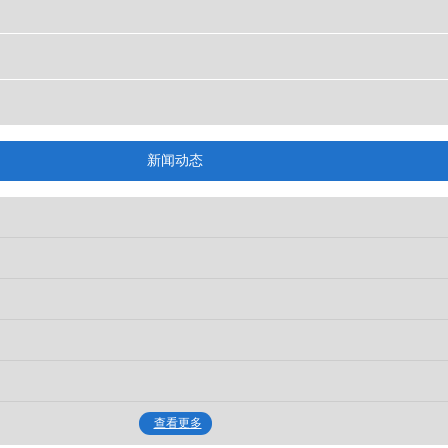
新闻动态
查看更多