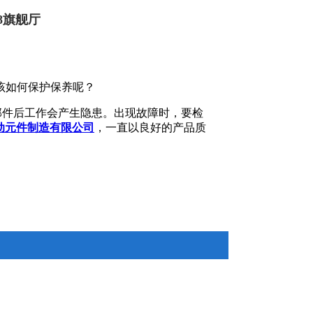
8旗舰厅
该如何保护保养呢？
件后工作会产生隐患。出现故障时，要检
动元件制造有限公司
，一直以良好的产品质