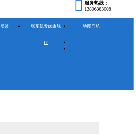
服务热线：
13806383008
言反馈
联系凯发k8旗舰
地图导航
凯发k8旗舰厅-凯发k8国际首页
厅
关于凯发k8国际首页