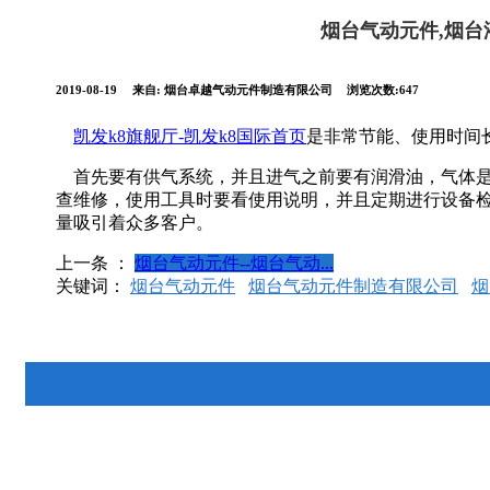
烟台气动元件,烟台
2019-08-19
来自: 烟台卓越气动元件制造有限公司
浏览次数:647
凯发k8旗舰厅-凯发k8国际首页
是非常节能、使用时间
首先要有供气系统，并且进气之前要有润滑油，气体是
查维修，使用工具时要看使用说明，并且定期进行设备检
量吸引着众多客户。
上一条 ：
烟台气动元件--烟台气动...
关键词：
烟台气动元件
烟台气动元件制造有限公司
烟
液