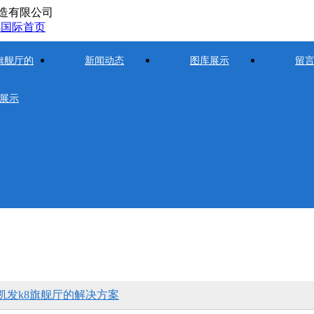
造有限公司
8国际首页
旗舰厅的
新闻动态
图库展示
留
展示
凯发k8旗舰厅的解决方案