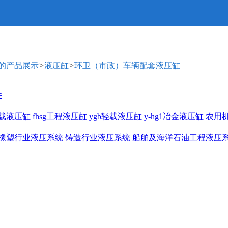
厅的产品展示
>
液压缸
>
环卫（市政）车辆配套液压缸
件
1重载液压缸
fhsg工程液压缸
ygb轻载液压缸
y-hg1冶金液压缸
农用
橡塑行业液压系统
铸造行业液压系统
船舶及海洋石油工程液压