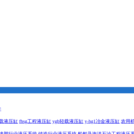
件
1重载液压缸
fhsg工程液压缸
ygb轻载液压缸
y-hg1冶金液压缸
农用
橡塑行业液压系统
铸造行业液压系统
船舶及海洋石油工程液压