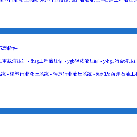
 气动附件
cdh1重载液压缸
- fhsg工程液压缸
- ygb轻载液压缸
- y-hg1冶金液压
系统
- 橡塑行业液压系统
- 铸造行业液压系统
- 船舶及海洋石油