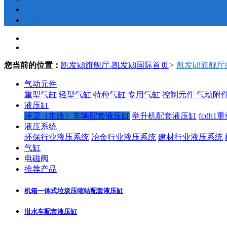
联系凯发k8旗舰厅
地图导航
您当前的位置：
凯发k8旗舰厅-凯发k8国际首页
>
凯发k8旗舰
气动元件
重型气缸
轻型气缸
特种气缸
专用气缸
控制元件
气动附
液压缸
环卫（市政）车辆配套液压缸
举升机配套液压缸
fcdh
液压系统
环保行业液压系统
冶金行业液压系统
建材行业液压系统
气缸
电磁阀
推荐产品
机箱一体式垃圾压缩站配套液压缸
泔水车配套液压缸