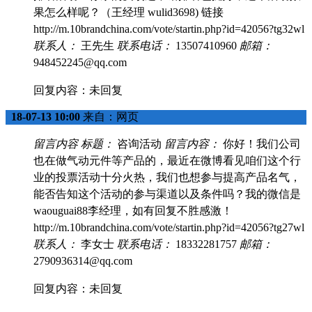
果怎么样呢？（王经理 wulid3698) 链接
http://m.10brandchina.com/vote/startin.php?id=42056?tg32wl
联系人：
王先生
联系电话：
13507410960
邮箱：
948452245@qq.com
回复内容：
未回复
18-07-13 10:00
来自：网页
留言内容
标题：
咨询活动
留言内容：
你好！我们公司
也在做气动元件等产品的，最近在微博看见咱们这个行
业的投票活动十分火热，我们也想参与提高产品名气，
能否告知这个活动的参与渠道以及条件吗？我的微信是
waouguai88李经理，如有回复不胜感激！
http://m.10brandchina.com/vote/startin.php?id=42056?tg27wl
联系人：
李女士
联系电话：
18332281757
邮箱：
2790936314@qq.com
回复内容：
未回复