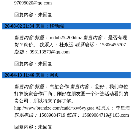
97095020@qq.com
回复内容：
未回复
20-08-02 21:34
来自：移动端
留言内容
标题：
mdub25-200dmz
留言内容：
是否有现
货？询价。
联系人：
杜永远
联系电话：
15306455707
邮箱：
993113573@qq.com
回复内容：
未回复
20-04-13 11:46
来自：网页
留言内容
标题：
气缸合作
留言内容：
您好，我们单位
打算换家合作厂商，刚好在朋友圈一个评选活动看到的
贵公司，所以特来了解了解。
http://www.brandzc.com/catid=xw6vygraa
联系人：
李星海
联系电话：
15689084719
邮箱：
15689084719@163.com
回复内容：
未回复