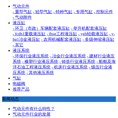
气动元件
- 重型气缸
- 轻型气缸
- 特种气缸
- 专用气缸
- 控制元件
- 气动附件
液压缸
- 环卫（市政）车辆配套液压缸
- 举升机配套液压缸
- fcdh1重载液压缸
- fhsg工程液压缸
- ygb轻载液压缸
- y-
hg1冶金液压缸
- 农用机械配套液压缸
- 多级伸缩液压缸
- 其它
液压系统
- 环保行业液压系统
- 冶金行业液压系统
- 建材行业液压
系统
- 橡塑行业液压系统
- 铸造行业液压系统
- 船舶及海
洋石油工程液压系统
- 机床行业液压系统
- 锻压行业液
压系统
- 其他液压系统
气缸
电磁阀
推荐产品
新闻动态
气动元件有什么特性？
气动元件行业的发展