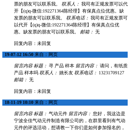
票的朋友可以联系我。
联系人：
我司有正规发票可以代
开【(q)q-微信:192271364陈经理】有保真点位优惠。缺
发票的朋友可以联系我。
联系电话：
我司有正规发票可
以代开【(q)q-微信:192271364陈经理】有保真点位优
惠。缺发票的朋友可以联系我。
邮箱：
无
回复内容：
未回复
19-07-12 16:50
来自：网页
留言内容
标题：
寻 产品 样本
留言内容：
请问，有纸质
产品 样本吗
联系人：
姚长友
联系电话：
13231709127
邮箱：
无
回复内容：
未回复
18-11-19 10:10
来自：网页
留言内容
标题：
气动元件
留言内容：
您好，我这边是
宁波全佳气动元件制造有限公司的，在群里看到有气动
元件的评选活动，想请教一下你们是如何参加报名的，