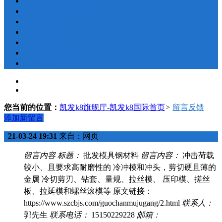
关于凯发k8国际首页
凯发k8旗舰厅的产品展示
新闻动态
图库展示
留言反馈
联系凯发k8旗舰厅
地图导航
您当前的位置：
凯发k8旗舰厅-凯发k8国际首页
>
留言反馈
添加新留言
21-03-24 19:31
来自：网页
留言内容
标题：
批发模具钢材料
留言内容：
冲击荷载
较小、且要求高耐磨性的 冷冲模和冲头，剪切硬且薄的
金属 冷切剪刃、钻套、量规、拉丝模、 压印模、搓丝
板、拉延模和螺丝滚模等 原文链接：
https://www.szcbjs.com/guochanmujugang/2.html
联系人：
郭先生
联系电话：
15150229228
邮箱：