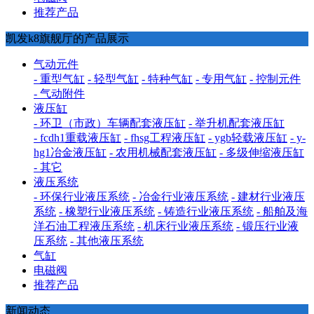
推荐产品
凯发k8旗舰厅的产品展示
气动元件
- 重型气缸
- 轻型气缸
- 特种气缸
- 专用气缸
- 控制元件
- 气动附件
液压缸
- 环卫（市政）车辆配套液压缸
- 举升机配套液压缸
- fcdh1重载液压缸
- fhsg工程液压缸
- ygb轻载液压缸
- y-
hg1冶金液压缸
- 农用机械配套液压缸
- 多级伸缩液压缸
- 其它
液压系统
- 环保行业液压系统
- 冶金行业液压系统
- 建材行业液压
系统
- 橡塑行业液压系统
- 铸造行业液压系统
- 船舶及海
洋石油工程液压系统
- 机床行业液压系统
- 锻压行业液
压系统
- 其他液压系统
气缸
电磁阀
推荐产品
新闻动态