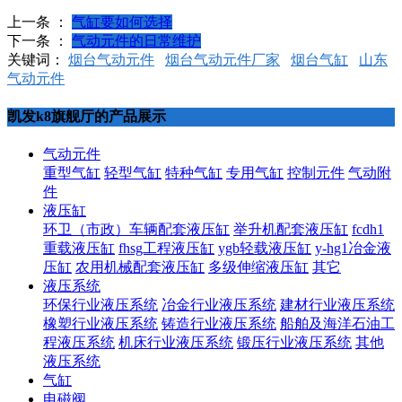
上一条 ：
气缸要如何选择
下一条 ：
气动元件的日常维护
关键词：
烟台气动元件
烟台气动元件厂家
烟台气缸
山东
气动元件
凯发k8旗舰厅的产品展示
气动元件
重型气缸
轻型气缸
特种气缸
专用气缸
控制元件
气动附
件
液压缸
环卫（市政）车辆配套液压缸
举升机配套液压缸
fcdh1
重载液压缸
fhsg工程液压缸
ygb轻载液压缸
y-hg1冶金液
压缸
农用机械配套液压缸
多级伸缩液压缸
其它
液压系统
环保行业液压系统
冶金行业液压系统
建材行业液压系统
橡塑行业液压系统
铸造行业液压系统
船舶及海洋石油工
程液压系统
机床行业液压系统
锻压行业液压系统
其他
液压系统
气缸
电磁阀