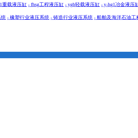
cdh1重载液压缸
- fhsg工程液压缸
- ygb轻载液压缸
- y-hg1冶金液压
系统
- 橡塑行业液压系统
- 铸造行业液压系统
- 船舶及海洋石油