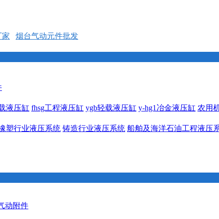
厂家
烟台气动元件批发
件
1重载液压缸
fhsg工程液压缸
ygb轻载液压缸
y-hg1冶金液压缸
农用
橡塑行业液压系统
铸造行业液压系统
船舶及海洋石油工程液压
 气动附件