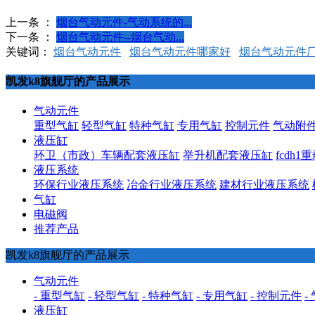
上一条 ：
烟台气动元件-气动系统的...
下一条 ：
烟台气动元件--烟台气动...
关键词：
烟台气动元件
烟台气动元件哪家好
烟台气动元件
凯发k8旗舰厅的产品展示
气动元件
重型气缸
轻型气缸
特种气缸
专用气缸
控制元件
气动附
液压缸
环卫（市政）车辆配套液压缸
举升机配套液压缸
fcdh
液压系统
环保行业液压系统
冶金行业液压系统
建材行业液压系统
气缸
电磁阀
推荐产品
凯发k8旗舰厅的产品展示
气动元件
- 重型气缸
- 轻型气缸
- 特种气缸
- 专用气缸
- 控制元件
-
液压缸