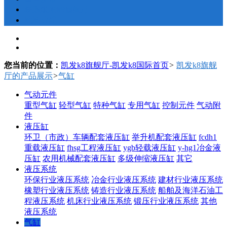
联系凯发k8旗舰厅
地图导航
您当前的位置：
凯发k8旗舰厅-凯发k8国际首页
>
凯发k8旗舰
厅的产品展示
>
气缸
气动元件
重型气缸
轻型气缸
特种气缸
专用气缸
控制元件
气动附
件
液压缸
环卫（市政）车辆配套液压缸
举升机配套液压缸
fcdh1
重载液压缸
fhsg工程液压缸
ygb轻载液压缸
y-hg1冶金液
压缸
农用机械配套液压缸
多级伸缩液压缸
其它
液压系统
环保行业液压系统
冶金行业液压系统
建材行业液压系统
橡塑行业液压系统
铸造行业液压系统
船舶及海洋石油工
程液压系统
机床行业液压系统
锻压行业液压系统
其他
液压系统
气缸