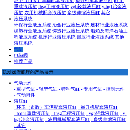
环卫（市政）车辆配套液压缸
举升机配套液压缸
fcdh1
重载液压缸
fhsg工程液压缸
ygb轻载液压缸
y-hg1冶金液
压缸
农用机械配套液压缸
多级伸缩液压缸
其它
液压系统
环保行业液压系统
冶金行业液压系统
建材行业液压系统
橡塑行业液压系统
铸造行业液压系统
船舶及海洋石油工
程液压系统
机床行业液压系统
锻压行业液压系统
其他
液压系统
气缸
电磁阀
推荐产品
凯发k8旗舰厅的产品展示
气动元件
- 重型气缸
- 轻型气缸
- 特种气缸
- 专用气缸
- 控制元件
- 气动附件
液压缸
- 环卫（市政）车辆配套液压缸
- 举升机配套液压缸
- fcdh1重载液压缸
- fhsg工程液压缸
- ygb轻载液压缸
- y-
hg1冶金液压缸
- 农用机械配套液压缸
- 多级伸缩液压缸
- 其它