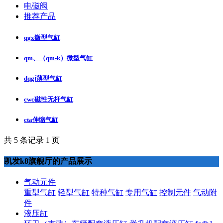
电磁阀
推荐产品
qgx微型气缸
qm、（qm-k）微型气缸
dqgⅰ薄型气缸
cwc磁性无杆气缸
cta伸缩气缸
共 5 条记录 1 页
凯发k8旗舰厅的产品展示
气动元件
重型气缸
轻型气缸
特种气缸
专用气缸
控制元件
气动附
件
液压缸