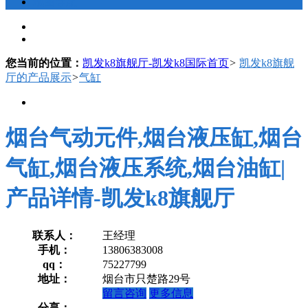
地图导航
您当前的位置：
凯发k8旗舰厅-凯发k8国际首页
>
凯发k8旗舰
厅的产品展示
>
气缸
烟台气动元件,烟台液压缸,烟台
气缸,烟台液压系统,烟台油缸|
产品详情-凯发k8旗舰厅
联系人：
王经理
手机：
13806383008
qq：
75227799
地址：
烟台市只楚路29号
留言咨询
更多信息
分享：