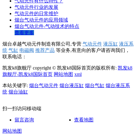
气动元件有什么特性？
气动元件行业的发展
气动元件的日常维护
烟台气动元件的应用领域
烟台气动元件-气动技术的特点
查看更多
烟台卓越气动元件制造有限公司,专营
气动元件
液压缸
液压系
统
气缸
电磁阀
推荐产品
等业务,有意向的客户请咨询我们，
联系电话：
凯发k8旗舰厅 copyright © 凯发k8国际首页的版权所有:
凯发k8
旗舰厅-凯发k8国际首页
网站地图
xml
本站关键字:
烟台气动元件
烟台液压缸
烟台气缸
烟台液压系
统
烟台油缸
扫一扫访问移动端
留言咨询
查看地图
网站地图