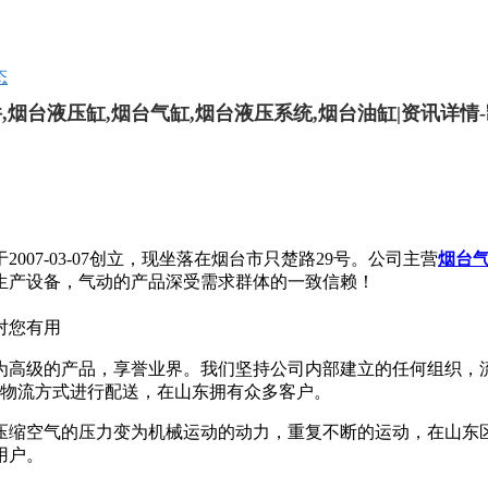
态
,烟台液压缸,烟台气缸,烟台液压系统,烟台油缸|资讯详情-
007-03-07创立，现坐落在烟台市只楚路29号。公司主营
烟台
生产设备，气动的产品深受需求群体的一致信赖！
对您有用
为高级的产品，享誉业界。我们坚持公司内部建立的任何组织，
的物流方式进行配送，在山东拥有众多客户。
缩空气的压力变为机械运动的动力，重复不断的运动，在山东
用户。