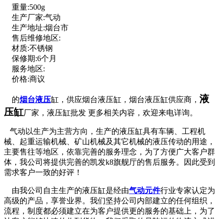
重量:500g
生产厂家:气动
生产地址:烟台市
售后维修地区:
材质:不锈钢
保修期:6个月
服务地区:
价格:商议
液
的
烟台液压
缸，供应烟台液压缸，烟台液压缸供应商，
压缸
厂家，液压缸批发 更多相关内容，欢迎来电详询。
气动以生产为主营方向，生产的液压缸具有车辆、工程机
械、起重运输机械、矿山机械及其它机械的液压传动的用途，
主要售往等地区，依靠完善的服务理念，为了方便广大客户群
体，我公司将提供完善的凯发k8旗舰厅的售后服务。因此受到
需求客户一致的好评！
由我公司自主生产的液压缸是经由
气动元件
行业专家认定为
高级的产品，享誉业界。我们坚持公司内部建立的任何组织，
流程，制度都必须建立在为客户提供更的服务的基础上，为了