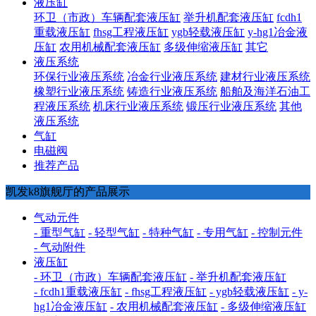
液压缸
环卫（市政）车辆配套液压缸
举升机配套液压缸
fcdh1
重载液压缸
fhsg工程液压缸
ygb轻载液压缸
y-hg1冶金液
压缸
农用机械配套液压缸
多级伸缩液压缸
其它
液压系统
环保行业液压系统
冶金行业液压系统
建材行业液压系统
橡塑行业液压系统
铸造行业液压系统
船舶及海洋石油工
程液压系统
机床行业液压系统
锻压行业液压系统
其他
液压系统
气缸
电磁阀
推荐产品
凯发k8旗舰厅的产品展示
气动元件
- 重型气缸
- 轻型气缸
- 特种气缸
- 专用气缸
- 控制元件
- 气动附件
液压缸
- 环卫（市政）车辆配套液压缸
- 举升机配套液压缸
- fcdh1重载液压缸
- fhsg工程液压缸
- ygb轻载液压缸
- y-
hg1冶金液压缸
- 农用机械配套液压缸
- 多级伸缩液压缸