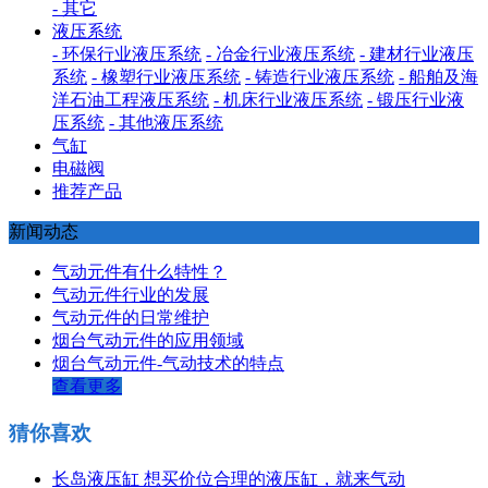
- 其它
液压系统
- 环保行业液压系统
- 冶金行业液压系统
- 建材行业液压
系统
- 橡塑行业液压系统
- 铸造行业液压系统
- 船舶及海
洋石油工程液压系统
- 机床行业液压系统
- 锻压行业液
压系统
- 其他液压系统
气缸
电磁阀
推荐产品
新闻动态
气动元件有什么特性？
气动元件行业的发展
气动元件的日常维护
烟台气动元件的应用领域
烟台气动元件-气动技术的特点
查看更多
猜你喜欢
长岛液压缸 想买价位合理的液压缸，就来气动