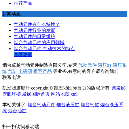
推荐产品
新闻动态
气动元件有什么特性？
气动元件行业的发展
气动元件的日常维护
烟台气动元件的应用领域
烟台气动元件-气动技术的特点
查看更多
烟台卓越气动元件制造有限公司,专营
气动元件
液压缸
液压系
统
气缸
电磁阀
推荐产品
等业务,有意向的客户请咨询我们，
联系电话：
凯发k8旗舰厅 copyright © 凯发k8国际首页的版权所有:
凯发k8
旗舰厅-凯发k8国际首页
网站地图
xml
本站关键字:
烟台气动元件
烟台液压缸
烟台气缸
烟台液压系
统
烟台油缸
扫一扫访问移动端