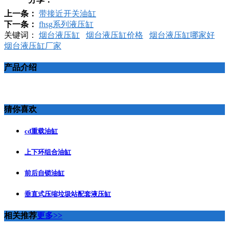
上一条：
带接近开关油缸
下一条：
fhsg系列液压缸
关键词：
烟台液压缸
烟台液压缸价格
烟台液压缸哪家好
烟台液压缸厂家
产品介绍
猜你喜欢
cd重载油缸
上下环组合油缸
前后自锁油缸
垂直式压缩垃圾站配套液压缸
相关推荐
更多>>