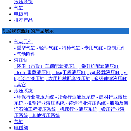
液压系统
气缸
电磁阀
推荐产品
凯发k8旗舰厅的产品展示
气动元件
- 重型气缸
- 轻型气缸
- 特种气缸
- 专用气缸
- 控制元件
- 气动附件
液压缸
- 环卫（市政）车辆配套液压缸
- 举升机配套液压缸
- fcdh1重载液压缸
- fhsg工程液压缸
- ygb轻载液压缸
- y-
hg1冶金液压缸
- 农用机械配套液压缸
- 多级伸缩液压缸
- 其它
液压系统
- 环保行业液压系统
- 冶金行业液压系统
- 建材行业液压
系统
- 橡塑行业液压系统
- 铸造行业液压系统
- 船舶及海
洋石油工程液压系统
- 机床行业液压系统
- 锻压行业液
压系统
- 其他液压系统
气缸
电磁阀