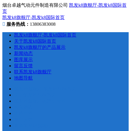
烟台卓越气动元件制造有限公司
凯发k8旗舰厅-凯发k8国际首
页
凯发k8旗舰厅-凯发k8国际首页
服务热线：
13806383008
凯发k8旗舰厅-凯发k8国际首页
关于凯发k8国际首页
凯发k8旗舰厅的产品展示
新闻动态
图库展示
留言反馈
联系凯发k8旗舰厅
地图导航
凯发k8旗舰厅-凯发k8国际首页
关于凯发k8国际首页
凯发k8旗舰厅的产品展示
新闻动态
图库展示
留言反馈
联系凯发k8旗舰厅