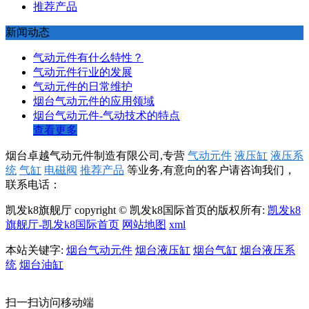
推荐产品
新闻动态
气动元件有什么特性？
气动元件行业的发展
气动元件的日常维护
烟台气动元件的应用领域
烟台气动元件-气动技术的特点
查看更多
烟台卓越气动元件制造有限公司,专营
气动元件
液压缸
液压系
统
气缸
电磁阀
推荐产品
等业务,有意向的客户请咨询我们，
联系电话：
凯发k8旗舰厅 copyright © 凯发k8国际首页的版权所有:
凯发k8
旗舰厅-凯发k8国际首页
网站地图
xml
本站关键字:
烟台气动元件
烟台液压缸
烟台气缸
烟台液压系
统
烟台油缸
扫一扫访问移动端