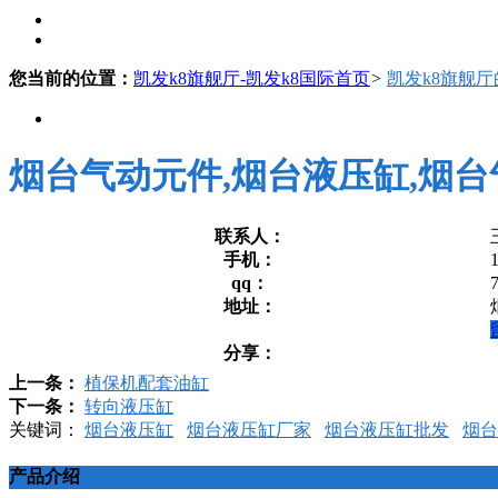
您当前的位置：
凯发k8旗舰厅-凯发k8国际首页
>
凯发k8旗舰
烟台气动元件,烟台液压缸,烟台
联系人：
手机：
qq：
地址：
分享：
上一条：
植保机配套油缸
下一条：
转向液压缸
关键词：
烟台液压缸
烟台液压缸厂家
烟台液压缸批发
烟台
产品介绍