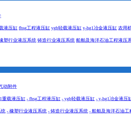
件
1重载液压缸
fhsg工程液压缸
ygb轻载液压缸
y-hg1冶金液压缸
农用
橡塑行业液压系统
铸造行业液压系统
船舶及海洋石油工程液压
 气动附件
cdh1重载液压缸
- fhsg工程液压缸
- ygb轻载液压缸
- y-hg1冶金液压
系统
- 橡塑行业液压系统
- 铸造行业液压系统
- 船舶及海洋石油