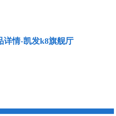
品详情-凯发k8旗舰厅