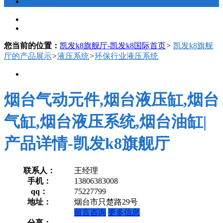
地图导航
您当前的位置：
凯发k8旗舰厅-凯发k8国际首页
>
凯发k8旗舰
厅的产品展示
>
液压系统
>
环保行业液压系统
烟台气动元件,烟台液压缸,烟台
气缸,烟台液压系统,烟台油缸|
产品详情-凯发k8旗舰厅
联系人：
王经理
手机：
13806383008
qq：
75227799
地址：
烟台市只楚路29号
留言咨询
更多信息
分享：