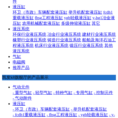
件
液压缸
环卫（市政）车辆配套液压缸
举升机配套液压缸
fcdh1
重载液压缸
fhsg工程液压缸
ygb轻载液压缸
y-hg1冶金液
压缸
农用机械配套液压缸
多级伸缩液压缸
其它
液压系统
环保行业液压系统
冶金行业液压系统
建材行业液压系统
橡塑行业液压系统
铸造行业液压系统
船舶及海洋石油工
程液压系统
机床行业液压系统
锻压行业液压系统
其他
液压系统
气缸
电磁阀
推荐产品
凯发k8旗舰厅的产品展示
气动元件
- 重型气缸
- 轻型气缸
- 特种气缸
- 专用气缸
- 控制元件
- 气动附件
液压缸
- 环卫（市政）车辆配套液压缸
- 举升机配套液压缸
- fcdh1重载液压缸
- fhsg工程液压缸
- ygb轻载液压缸
- y-