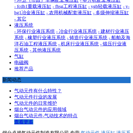
- 环卫（市政）车辆配套液压缸
- 举升机配套液压缸
- fcdh1重载液压缸
- fhsg工程液压缸
- ygb轻载液压缸
- y-
hg1冶金液压缸
- 农用机械配套液压缸
- 多级伸缩液压缸
- 其它
液压系统
- 环保行业液压系统
- 冶金行业液压系统
- 建材行业液压
系统
- 橡塑行业液压系统
- 铸造行业液压系统
- 船舶及海
洋石油工程液压系统
- 机床行业液压系统
- 锻压行业液
压系统
- 其他液压系统
气缸
电磁阀
推荐产品
新闻动态
气动元件有什么特性？
气动元件行业的发展
气动元件的日常维护
烟台气动元件的应用领域
烟台气动元件-气动技术的特点
查看更多
烟台卓越气动元件制造有限公司,专营
气动元件
液压缸
液压系