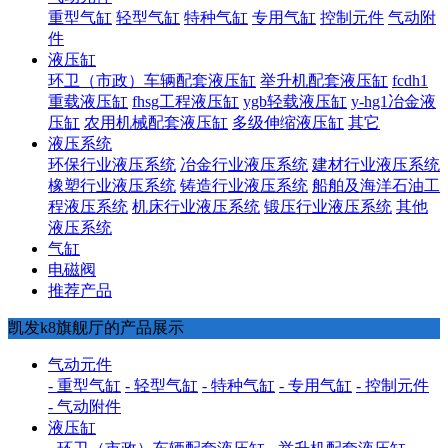
重型气缸
轻型气缸
特种气缸
专用气缸
控制元件
气动附
件
液压缸
环卫（市政）车辆配套液压缸
举升机配套液压缸
fcdh1
重载液压缸
fhsg工程液压缸
ygb轻载液压缸
y-hg1冶金液
压缸
农用机械配套液压缸
多级伸缩液压缸
其它
液压系统
环保行业液压系统
冶金行业液压系统
建材行业液压系统
橡塑行业液压系统
铸造行业液压系统
船舶及海洋石油工
程液压系统
机床行业液压系统
锻压行业液压系统
其他
液压系统
气缸
电磁阀
推荐产品
凯发k8旗舰厅的产品展示
气动元件
- 重型气缸
- 轻型气缸
- 特种气缸
- 专用气缸
- 控制元件
- 气动附件
液压缸