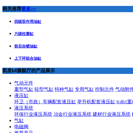
相关推荐
更多>>
四级双作用油缸
六级柱塞缸
前后自锁油缸
上下环组合油缸
凯发k8旗舰厅的产品展示
气动元件
重型气缸
轻型气缸
特种气缸
专用气缸
控制元件
气动附
液压缸
环卫（市政）车辆配套液压缸
举升机配套液压缸
fcdh
液压系统
环保行业液压系统
冶金行业液压系统
建材行业液压系统
气缸
电磁阀
推荐产品