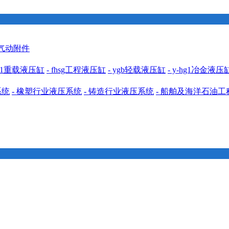
 气动附件
cdh1重载液压缸
- fhsg工程液压缸
- ygb轻载液压缸
- y-hg1冶金液压
系统
- 橡塑行业液压系统
- 铸造行业液压系统
- 船舶及海洋石油