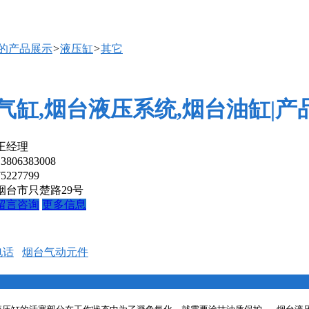
厅的产品展示
>
液压缸
>
其它
气缸,烟台液压系统,烟台油缸|产
王经理
13806383008
75227799
烟台市只楚路29号
留言咨询
更多信息
电话
烟台气动元件