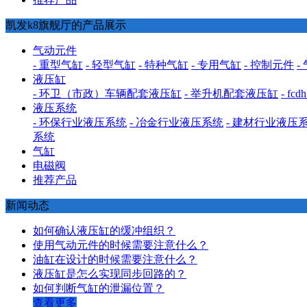
凯发k8旗舰厅的产品展示
气动元件
- 重型气缸
- 轻型气缸
- 特种气缸
- 专用气缸
- 控制元件
-
液压缸
- 环卫（市政）车辆配套液压缸
- 举升机配套液压缸
- f
液压系统
- 环保行业液压系统
- 冶金行业液压系统
- 建材行业液压
系统
气缸
电磁阀
推荐产品
新闻动态
如何确认液压缸的缓冲组织？
使用气动元件的时候需要注意什么？
油缸在设计的时候需要注意什么？
液压缸是怎么实现同步回路的？
如何判断气缸的泄漏位置？
查看更多