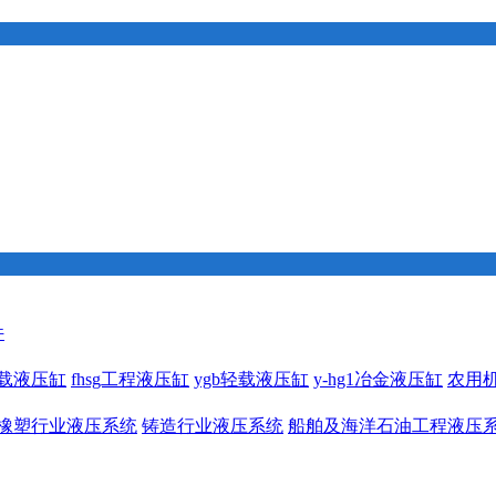
件
1重载液压缸
fhsg工程液压缸
ygb轻载液压缸
y-hg1冶金液压缸
农用
橡塑行业液压系统
铸造行业液压系统
船舶及海洋石油工程液压