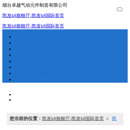
烟台卓越气动元件制造有限公司
凯发k8旗舰厅-凯发k8国际首页
凯发k8旗舰厅-凯发k8国际首页
凯发k8旗舰厅-凯发k8国际首页
凯
关
凯
新
图
留
联
地
关于凯发k8国际首页
凯发k8旗舰厅的产品展示
发
于
发
闻
库
言
系
图
新闻动态
图库展示
留言反馈
k8
凯
k8
动
展
反
凯
导
联系凯发k8旗舰厅
地图导航
旗
发
旗
态
示
馈
发
航
舰
k8
舰
k8
厅-
国
厅
旗
您当前的位置：
凯发k8旗舰厅-凯发k8国际首页
凯
>