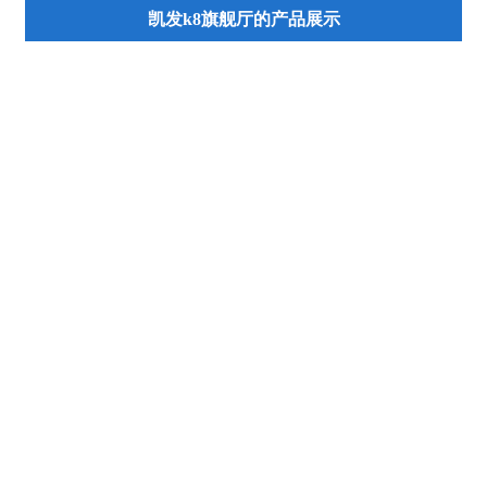
凯发k8旗舰厅的产品展示
液压缸
环卫（市政）车辆配套液压缸
举升机配套液压缸
气动元件
fcdh1重载液压缸
重型气缸
fhsg工程液压缸
轻型气缸
ygb轻载液压缸
特种气缸
y-hg1冶金液压缸