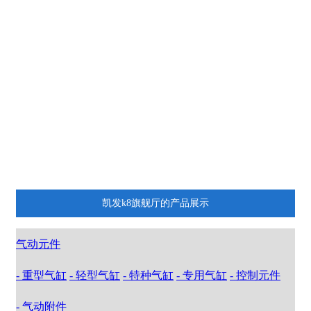
船舶及海洋石油工程液压系统
机床行业液压系统
锻压行业液压系统
其他液压系统
气缸
电磁阀
推荐产品
凯发k8旗舰厅的产品展示
气动元件
- 重型气缸
- 轻型气缸
- 特种气缸
- 专用气缸
- 控制元件
- 气动附件