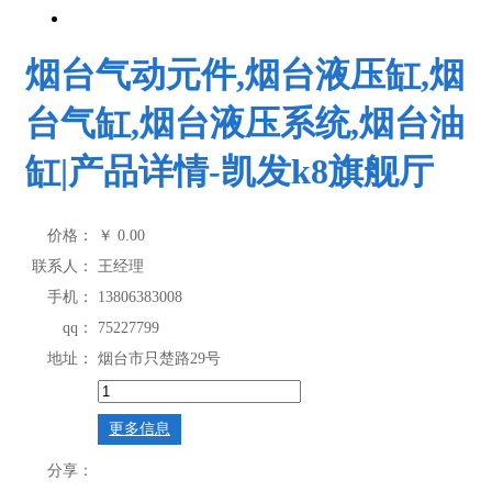
发k8旗舰厅的产品展示
液压系统
>
凯
际
的
舰
烟台气动元件,烟台液压缸,烟
发
首
产
厅
台气缸,烟台液压系统,烟台油
k8
页
品
缸|产品详情-凯发k8旗舰厅
国
展
价格：
￥
0.00
际
示
联系人：
王经理
手机：
13806383008
首
qq：
75227799
地址：
烟台市只楚路29号
页
更多信息
分享：