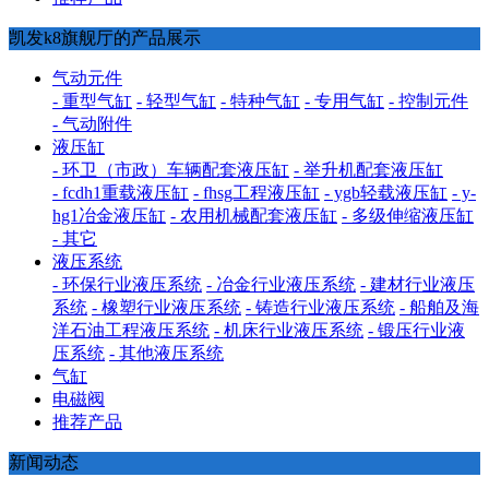
凯发k8旗舰厅的产品展示
气动元件
- 重型气缸
- 轻型气缸
- 特种气缸
- 专用气缸
- 控制元件
- 气动附件
液压缸
- 环卫（市政）车辆配套液压缸
- 举升机配套液压缸
- fcdh1重载液压缸
- fhsg工程液压缸
- ygb轻载液压缸
- y-
hg1冶金液压缸
- 农用机械配套液压缸
- 多级伸缩液压缸
- 其它
液压系统
- 环保行业液压系统
- 冶金行业液压系统
- 建材行业液压
系统
- 橡塑行业液压系统
- 铸造行业液压系统
- 船舶及海
洋石油工程液压系统
- 机床行业液压系统
- 锻压行业液
压系统
- 其他液压系统
气缸
电磁阀
推荐产品
新闻动态