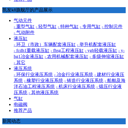
凯发k8旗舰厅的产品展示
气动元件
- 重型气缸
- 轻型气缸
- 特种气缸
- 专用气缸
- 控制元件
- 气动附件
液压缸
- 环卫（市政）车辆配套液压缸
- 举升机配套液压缸
- fcdh1重载液压缸
- fhsg工程液压缸
- ygb轻载液压缸
- y-
hg1冶金液压缸
- 农用机械配套液压缸
- 多级伸缩液压缸
- 其它
液压系统
- 环保行业液压系统
- 冶金行业液压系统
- 建材行业液压
系统
- 橡塑行业液压系统
- 铸造行业液压系统
- 船舶及海
洋石油工程液压系统
- 机床行业液压系统
- 锻压行业液
压系统
- 其他液压系统
气缸
电磁阀
推荐产品
新闻动态