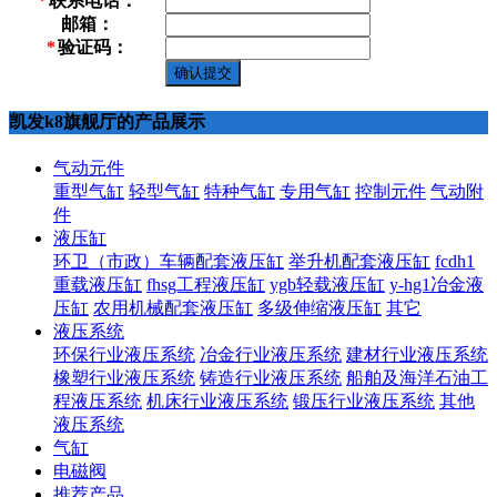
*
联系电话：
邮箱：
*
验证码：
确认提交
凯发k8旗舰厅的产品展示
气动元件
重型气缸
轻型气缸
特种气缸
专用气缸
控制元件
气动附
件
液压缸
环卫（市政）车辆配套液压缸
举升机配套液压缸
fcdh1
重载液压缸
fhsg工程液压缸
ygb轻载液压缸
y-hg1冶金液
压缸
农用机械配套液压缸
多级伸缩液压缸
其它
液压系统
环保行业液压系统
冶金行业液压系统
建材行业液压系统
橡塑行业液压系统
铸造行业液压系统
船舶及海洋石油工
程液压系统
机床行业液压系统
锻压行业液压系统
其他
液压系统
气缸
电磁阀
推荐产品