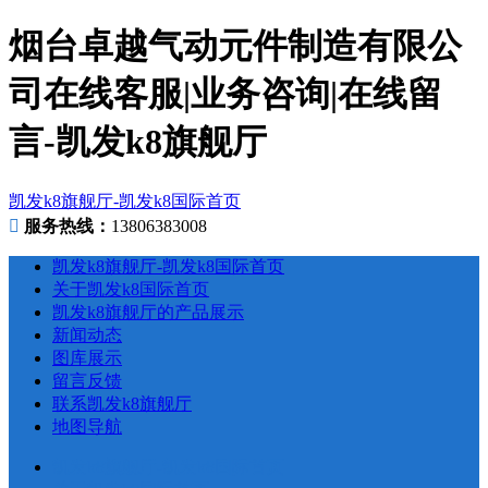
烟台卓越气动元件制造有限公
司在线客服|业务咨询|在线留
言-凯发k8旗舰厅
凯发k8旗舰厅-凯发k8国际首页
服务热线：
13806383008
凯发k8旗舰厅-凯发k8国际首页
关于凯发k8国际首页
凯发k8旗舰厅的产品展示
新闻动态
图库展示
留言反馈
联系凯发k8旗舰厅
地图导航
凯发k8旗舰厅-凯发k8国际首页