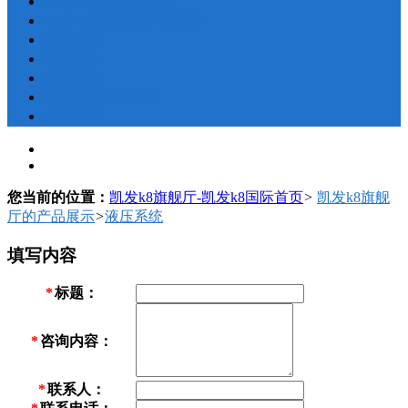
关于凯发k8国际首页
凯发k8旗舰厅的产品展示
新闻动态
图库展示
留言反馈
联系凯发k8旗舰厅
地图导航
您当前的位置：
凯发k8旗舰厅-凯发k8国际首页
>
凯发k8旗舰
厅的产品展示
>
液压系统
填写内容
*
标题：
*
咨询内容：
*
联系人：