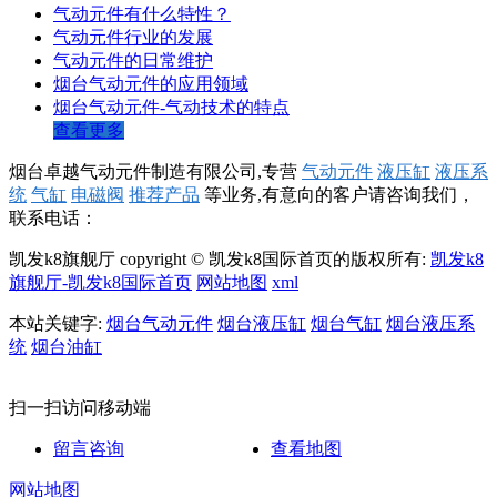
气动元件有什么特性？
气动元件行业的发展
气动元件的日常维护
烟台气动元件的应用领域
烟台气动元件-气动技术的特点
查看更多
烟台卓越气动元件制造有限公司,专营
气动元件
液压缸
液压系
统
气缸
电磁阀
推荐产品
等业务,有意向的客户请咨询我们，
联系电话：
凯发k8旗舰厅 copyright © 凯发k8国际首页的版权所有:
凯发k8
旗舰厅-凯发k8国际首页
网站地图
xml
本站关键字:
烟台气动元件
烟台液压缸
烟台气缸
烟台液压系
统
烟台油缸
扫一扫访问移动端
留言咨询
查看地图
网站地图