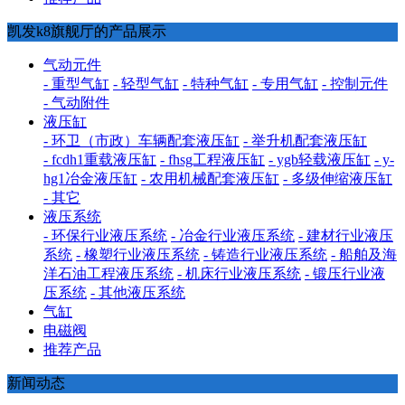
凯发k8旗舰厅的产品展示
气动元件
- 重型气缸
- 轻型气缸
- 特种气缸
- 专用气缸
- 控制元件
- 气动附件
液压缸
- 环卫（市政）车辆配套液压缸
- 举升机配套液压缸
- fcdh1重载液压缸
- fhsg工程液压缸
- ygb轻载液压缸
- y-
hg1冶金液压缸
- 农用机械配套液压缸
- 多级伸缩液压缸
- 其它
液压系统
- 环保行业液压系统
- 冶金行业液压系统
- 建材行业液压
系统
- 橡塑行业液压系统
- 铸造行业液压系统
- 船舶及海
洋石油工程液压系统
- 机床行业液压系统
- 锻压行业液
压系统
- 其他液压系统
气缸
电磁阀
推荐产品
新闻动态