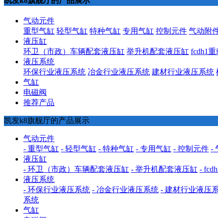
凯发k8旗舰厅的产品展示
气动元件
重型气缸
轻型气缸
特种气缸
专用气缸
控制元件
气动附
液压缸
环卫（市政）车辆配套液压缸
举升机配套液压缸
fcdh
液压系统
环保行业液压系统
冶金行业液压系统
建材行业液压系统
气缸
电磁阀
推荐产品
凯发k8旗舰厅的产品展示
气动元件
- 重型气缸
- 轻型气缸
- 特种气缸
- 专用气缸
- 控制元件
-
液压缸
- 环卫（市政）车辆配套液压缸
- 举升机配套液压缸
- f
液压系统
- 环保行业液压系统
- 冶金行业液压系统
- 建材行业液压
系统
气缸