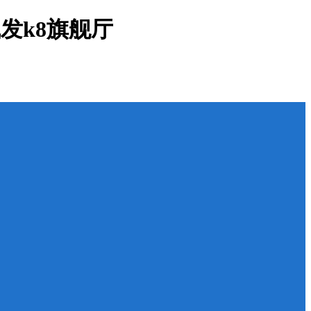
发k8旗舰厅