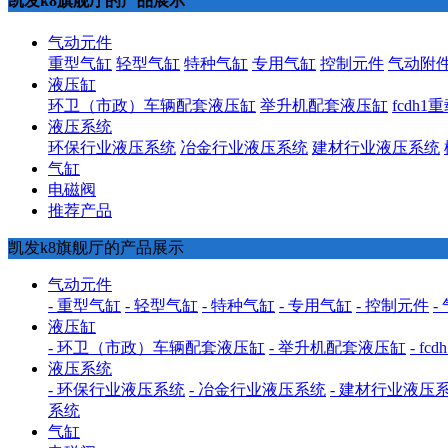
凯发k8旗舰厅的产品展示
气动元件
重型气缸
轻型气缸
特种气缸
专用气缸
控制元件
气动附
液压缸
环卫（市政）车辆配套液压缸
举升机配套液压缸
fcdh
液压系统
环保行业液压系统
冶金行业液压系统
建材行业液压系统
气缸
电磁阀
推荐产品
凯发k8旗舰厅的产品展示
气动元件
- 重型气缸
- 轻型气缸
- 特种气缸
- 专用气缸
- 控制元件
-
液压缸
- 环卫（市政）车辆配套液压缸
- 举升机配套液压缸
- f
液压系统
- 环保行业液压系统
- 冶金行业液压系统
- 建材行业液压
系统
气缸