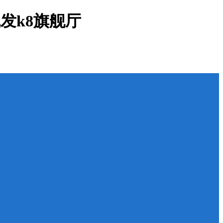
发k8旗舰厅