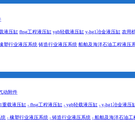
件
1重载液压缸
fhsg工程液压缸
ygb轻载液压缸
y-hg1冶金液压缸
农用
橡塑行业液压系统
铸造行业液压系统
船舶及海洋石油工程液压
 气动附件
cdh1重载液压缸
- fhsg工程液压缸
- ygb轻载液压缸
- y-hg1冶金液压
系统
- 橡塑行业液压系统
- 铸造行业液压系统
- 船舶及海洋石油