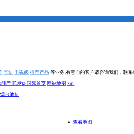
统
气缸
电磁阀
推荐产品
等业务,有意向的客户请咨询我们，联系
旗舰厅-凯发k8国际首页
网站地图
xml
烟台油缸
查看地图