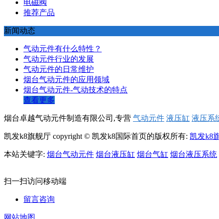
电磁阀
推荐产品
新闻动态
气动元件有什么特性？
气动元件行业的发展
气动元件的日常维护
烟台气动元件的应用领域
烟台气动元件-气动技术的特点
查看更多
烟台卓越气动元件制造有限公司,专营
气动元件
液压缸
液压系
凯发k8旗舰厅 copyright © 凯发k8国际首页的版权所有:
凯发k8
本站关键字:
烟台气动元件
烟台液压缸
烟台气缸
烟台液压系统
扫一扫访问移动端
留言咨询
网站地图