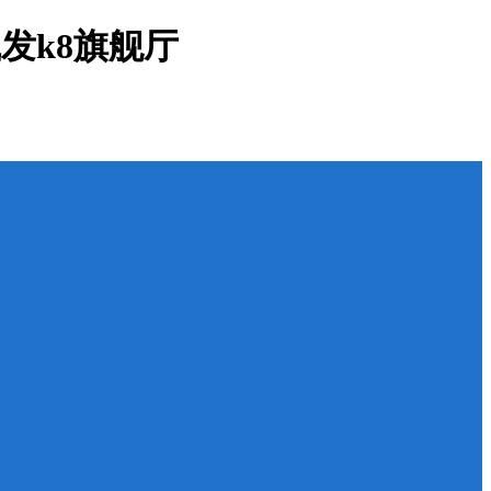
发k8旗舰厅