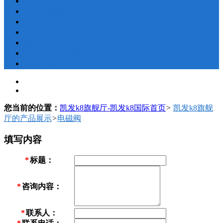
关于凯发k8国际首页
凯发k8旗舰厅的产品展示
新闻动态
图库展示
留言反馈
联系凯发k8旗舰厅
地图导航
您当前的位置：
凯发k8旗舰厅-凯发k8国际首页
>
凯发k8旗舰
厅的产品展示
>
电磁阀
填写内容
*
标题：
*
咨询内容：
*
联系人：