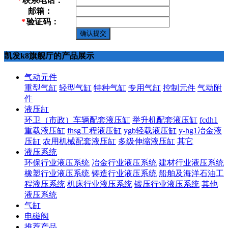
*
联系电话：
邮箱：
*
验证码：
确认提交
凯发k8旗舰厅的产品展示
气动元件
重型气缸
轻型气缸
特种气缸
专用气缸
控制元件
气动附
件
液压缸
环卫（市政）车辆配套液压缸
举升机配套液压缸
fcdh1
重载液压缸
fhsg工程液压缸
ygb轻载液压缸
y-hg1冶金液
压缸
农用机械配套液压缸
多级伸缩液压缸
其它
液压系统
环保行业液压系统
冶金行业液压系统
建材行业液压系统
橡塑行业液压系统
铸造行业液压系统
船舶及海洋石油工
程液压系统
机床行业液压系统
锻压行业液压系统
其他
液压系统
气缸
电磁阀
推荐产品