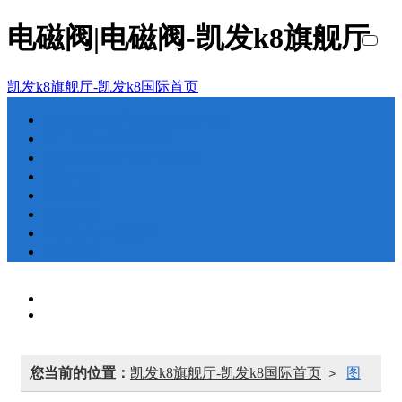
电磁阀|电磁阀-凯发k8旗舰厅
凯发k8旗舰厅-凯发k8国际首页
凯发k8旗舰厅-凯发k8国际首页
凯
关
凯
新
图
留
联
地
关于凯发k8国际首页
凯发k8旗舰厅的产品展示
发
于
发
闻
库
言
系
图
新闻动态
图库展示
留言反馈
k8
凯
k8
动
展
反
凯
导
联系凯发k8旗舰厅
地图导航
旗
发
旗
态
示
馈
发
航
舰
k8
舰
k8
厅-
国
厅
旗
您当前的位置：
凯发k8旗舰厅-凯发k8国际首页
图
>