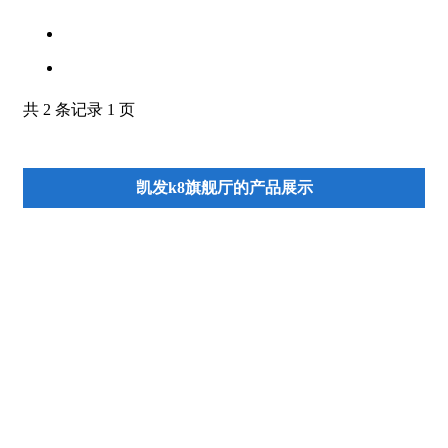
库展示
电磁阀
>
凯
际
的
舰
发
首
产
厅
共 2 条记录 1 页
k8
页
品
国
展
凯发k8旗舰厅的产品展示
际
示
液压缸
首
环卫（市政）车辆配套液压缸
页
举升机配套液压缸
气动元件
fcdh1重载液压缸