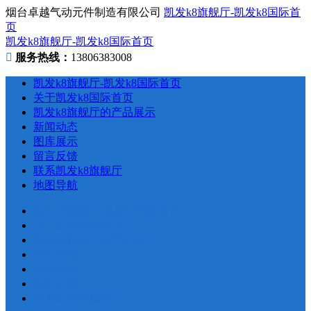
烟台卓越气动元件制造有限公司
凯发k8旗舰厅-凯发k8国际首
页
凯发k8旗舰厅-凯发k8国际首页
服务热线：
13806383008
凯发k8旗舰厅-凯发k8国际首页
关于凯发k8国际首页
凯发k8旗舰厅的产品展示
新闻动态
图库展示
留言反馈
联系凯发k8旗舰厅
地图导航
凯发k8旗舰厅-凯发k8国际首页
关于凯发k8国际首页
凯发k8旗舰厅的产品展示
新闻动态
图库展示
留言反馈
联系凯发k8旗舰厅