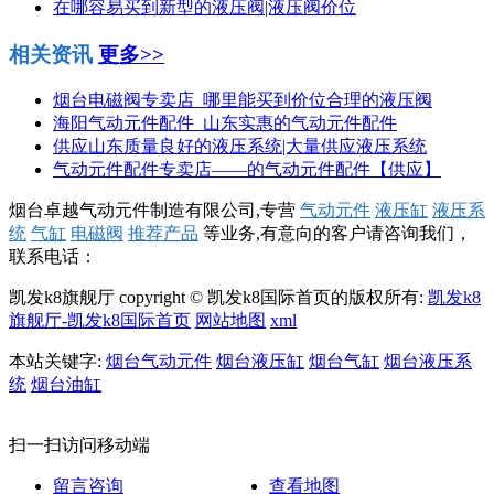
在哪容易买到新型的液压阀|液压阀价位
相关资讯
更多>>
烟台电磁阀专卖店_哪里能买到价位合理的液压阀
海阳气动元件配件_山东实惠的气动元件配件
供应山东质量良好的液压系统|大量供应液压系统
气动元件配件专卖店——的气动元件配件【供应】
烟台卓越气动元件制造有限公司,专营
气动元件
液压缸
液压系
统
气缸
电磁阀
推荐产品
等业务,有意向的客户请咨询我们，
联系电话：
凯发k8旗舰厅 copyright © 凯发k8国际首页的版权所有:
凯发k8
旗舰厅-凯发k8国际首页
网站地图
xml
本站关键字:
烟台气动元件
烟台液压缸
烟台气缸
烟台液压系
统
烟台油缸
扫一扫访问移动端
留言咨询
查看地图