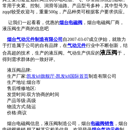
常用于夹紧、控制、润滑等油路。产品型号多种，其中型号为
zqqd较受欢迎与，重量500g，产品种类可根据客户要求供应。
让我们一起看看，优惠的
烟台电磁阀
，烟台电磁阀厂商，
液压阀生产商的信息吧
烟台气动元件制造有限公司
自2007-03-07成立伊始，就致力
于打造属于公司的自有品牌，在
气动元件
行业中不断创新，结
液压阀
合高超的技术，生产的液压阀。气动生产供应的
于，
得到需求群体的一致好评。
液压阀品牌:
生产厂家:
凯发k8旗舰厅-凯发k8国际首页
制造有限公司
生产地址:烟台市
售后维修地区:
发货时间:双方协商的时间
产品等级:高级
物流方式:陆运
价格:商议
烟台电磁阀信息，液压阀制造公司，烟台
电磁阀销售
，烟台
电磁阀推销 想了解其它相关信息，欢迎登录
烟台气动元件
制