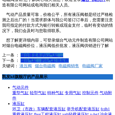
造有限公司网站或电询我们相关人员。
气动产品质量可靠，价格公平，所有液压阀都是经过严格检
测之后出厂的！当需求群体与我公司签订订单后，您需要注意
我司指定的付款方式为银行转账或现金支付，临时有变动的情
况下，我们会及时与您取得联系。
想了解更详细内容，可登录烟台气动元件制造有限公司网站
对烟台电磁阀价位，液压阀低价批发，液压阀供销进行了解
上一条 ：
烟台哪里有的lcz气缸_...
下一条 ：
烟台气缸：的jb气缸供应商
关键词：
液压阀
烟台电磁阀
电磁阀销售
电磁阀厂家
凯发k8旗舰厅的产品展示
气动元件
重型气缸
轻型气缸
特种气缸
专用气缸
控制元件
气动附
件
液压缸
环卫（市政）车辆配套液压缸
举升机配套液压缸
fcdh1
重载液压缸
fhsg工程液压缸
ygb轻载液压缸
y-hg1冶金液