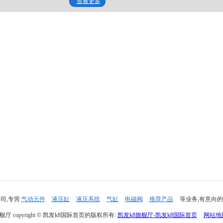
查看更多
司,专营
气动元件
液压缸
液压系统
气缸
电磁阀
推荐产品
等业务,有意向
舰厅 copyright © 凯发k8国际首页的版权所有:
凯发k8旗舰厅-凯发k8国际首页
网站地