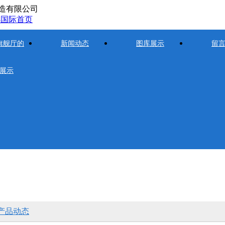
造有限公司
8国际首页
旗舰厅的
新闻动态
图库展示
留
展示
产品动态