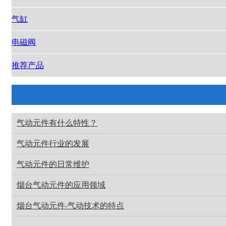
气缸
电磁阀
推荐产品
气动元件有什么特性？
气动元件行业的发展
气动元件的日常维护
烟台气动元件的应用领域
烟台气动元件-气动技术的特点