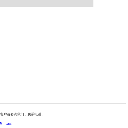
的客户请咨询我们，联系电话：
图
xml