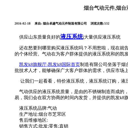
烟台气动元件,烟台
2016-02-18
来自: 烟台卓越气动元件制造有限公司
浏览次数:532
液压系统
供应山东质量良好的
|大量供应液压系统
还在愁要到哪里购买液压系统吗？不用愁啦，现在就
的个体经营。气动在为客户群体提供的液压系统和的凯发
凯发k8旗舰厅-凯发k8国际首页
制造有限公司坐落于烟台
批技术人才，能够确保广大客户群体的需求，供应市场
让我们一起看看，特价液压系统，液压系统订购，液
气动供应的液压系统质量，是由的不锈钢制造而成的，型号
易，我们会在双方协商的时间内发货，并提供的凯发k8
液压系统品牌:气动
生产地址:烟台市芝罘区
售后维修地区:
销售方式:批发;零售;直销