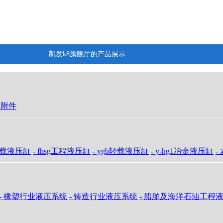
它
其他液压系统
气缸
电磁
凯发k8旗舰厅的产品展示
动附件
1重载液压缸
- fhsg工程液压缸
- ygb轻载液压缸
- y-hg1冶金液压缸
-
- 橡塑行业液压系统
- 铸造行业液压系统
- 船舶及海洋石油工程