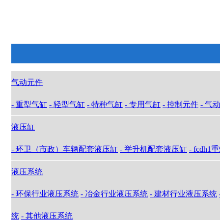
气动附件
其
气动元件
- 重型气缸
- 轻型气缸
- 特种气缸
- 专用气缸
- 控制元件
- 气
液压缸
- 环卫（市政）车辆配套液压缸
- 举升机配套液压缸
- fcdh
液压系统
- 环保行业液压系统
- 冶金行业液压系统
- 建材行业液压系统
统
- 其他液压系统