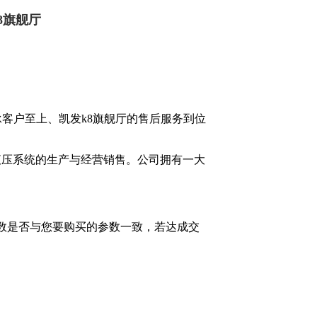
8旗舰厅
承客户至上、凯发k8旗舰厅的售后服务到位
力于液压系统的生产与经营销售。公司拥有一大
参数是否与您要购买的参数一致，若达成交