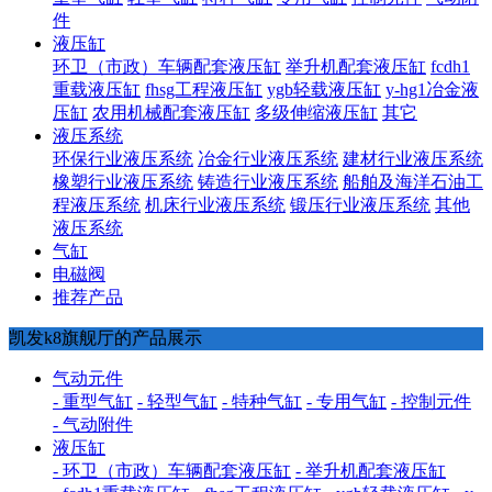
件
液压缸
环卫（市政）车辆配套液压缸
举升机配套液压缸
fcdh1
重载液压缸
fhsg工程液压缸
ygb轻载液压缸
y-hg1冶金液
压缸
农用机械配套液压缸
多级伸缩液压缸
其它
液压系统
环保行业液压系统
冶金行业液压系统
建材行业液压系统
橡塑行业液压系统
铸造行业液压系统
船舶及海洋石油工
程液压系统
机床行业液压系统
锻压行业液压系统
其他
液压系统
气缸
电磁阀
推荐产品
凯发k8旗舰厅的产品展示
气动元件
- 重型气缸
- 轻型气缸
- 特种气缸
- 专用气缸
- 控制元件
- 气动附件
液压缸
- 环卫（市政）车辆配套液压缸
- 举升机配套液压缸