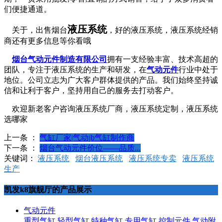
们便捷通道。
液压系统
关于，出售烟台
，好的液压系统，液压系统经销
商还有更多信息等你看哦
烟台气动元件制造有限公司
拥有一支经验丰富、技术高超的
团队，专注于液压系统的生产和研发，在
气动元件
行业中处于
地位。公司立志为广大客户群体提供的产品。我们始终坚持诚
信和让利于客户，坚持用自己的服务去打动客户。
欢迎新老客户咨询液压系统厂商，液压系统定制，液压系统
选哪家
上一条 ：
气缸厂家|气动jb气缸制作商
下一条 ：
烟台气动元件价位——品质...
关键词：
液压系统
烟台液压系统
液压系统专卖
液压系统
生产
凯发k8旗舰厅的产品展示
气动元件
重型气缸
轻型气缸
特种气缸
专用气缸
控制元件
气动附