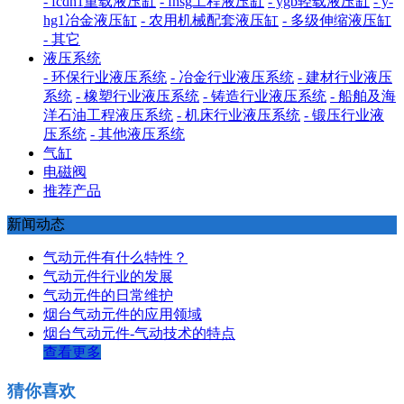
- fcdh1重载液压缸
- fhsg工程液压缸
- ygb轻载液压缸
- y-
hg1冶金液压缸
- 农用机械配套液压缸
- 多级伸缩液压缸
- 其它
液压系统
- 环保行业液压系统
- 冶金行业液压系统
- 建材行业液压
系统
- 橡塑行业液压系统
- 铸造行业液压系统
- 船舶及海
洋石油工程液压系统
- 机床行业液压系统
- 锻压行业液
压系统
- 其他液压系统
气缸
电磁阀
推荐产品
新闻动态
气动元件有什么特性？
气动元件行业的发展
气动元件的日常维护
烟台气动元件的应用领域
烟台气动元件-气动技术的特点
查看更多
猜你喜欢