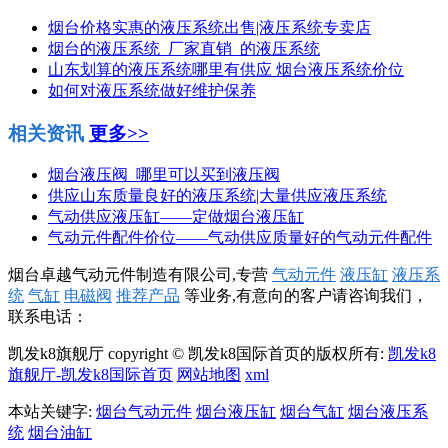
烟台价格实惠的液压系统出售|液压系统专卖店
烟台的液压系统_厂家直销_的液压系统
山东划算的液压系统哪里有供应 烟台液压系统价位
如何对液压系统做好维护保养
相关资讯
更多>>
烟台液压阀_哪里可以买到液压阀
供应山东质量良好的液压系统|大量供应液压系统
气动供应液压缸——定做烟台液压缸
气动元件配件价位——气动供应质量好的气动元件配件
烟台卓越气动元件制造有限公司,专营
气动元件
液压缸
液压系
统
气缸
电磁阀
推荐产品
等业务,有意向的客户请咨询我们，
联系电话：
凯发k8旗舰厅 copyright © 凯发k8国际首页的版权所有:
凯发k8
旗舰厅-凯发k8国际首页
网站地图
xml
本站关键字:
烟台气动元件
烟台液压缸
烟台气缸
烟台液压系
统
烟台油缸