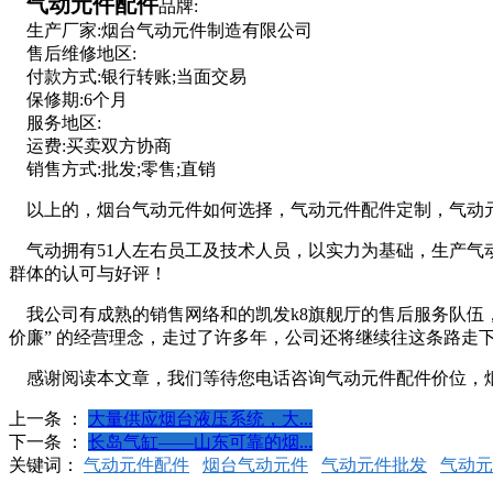
气动元件配件
品牌:
生产厂家:烟台气动元件制造有限公司
售后维修地区:
付款方式:银行转账;当面交易
保修期:6个月
服务地区:
运费:买卖双方协商
销售方式:批发;零售;直销
以上的，烟台气动元件如何选择，气动元件配件定制，气动元
气动拥有51人左右员工及技术人员，以实力为基础，生产气
群体的认可与好评！
我公司有成熟的销售网络和的凯发k8旗舰厅的售后服务队伍
价廉” 的经营理念，走过了许多年，公司还将继续往这条路走
感谢阅读本文章，我们等待您电话咨询气动元件配件价位，
上一条 ：
大量供应烟台液压系统，大...
下一条 ：
长岛气缸——山东可靠的烟...
关键词：
气动元件配件
烟台气动元件
气动元件批发
气动元