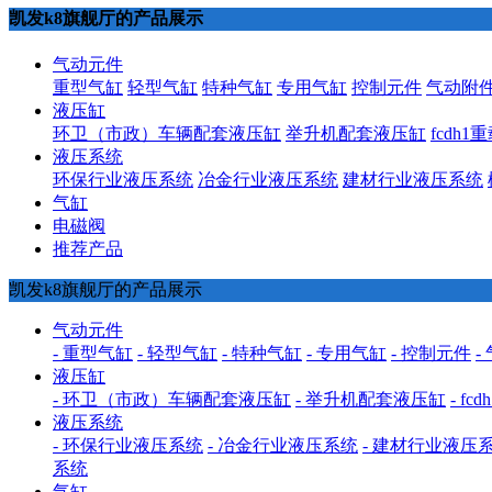
凯发k8旗舰厅的产品展示
气动元件
重型气缸
轻型气缸
特种气缸
专用气缸
控制元件
气动附
液压缸
环卫（市政）车辆配套液压缸
举升机配套液压缸
fcdh
液压系统
环保行业液压系统
冶金行业液压系统
建材行业液压系统
气缸
电磁阀
推荐产品
凯发k8旗舰厅的产品展示
气动元件
- 重型气缸
- 轻型气缸
- 特种气缸
- 专用气缸
- 控制元件
-
液压缸
- 环卫（市政）车辆配套液压缸
- 举升机配套液压缸
- f
液压系统
- 环保行业液压系统
- 冶金行业液压系统
- 建材行业液压
系统
气缸