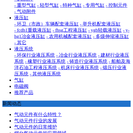
- 重型气缸
- 轻型气缸
- 特种气缸
- 专用气缸
- 控制元件
- 气动附件
液压缸
- 环卫（市政）车辆配套液压缸
- 举升机配套液压缸
- fcdh1重载液压缸
- fhsg工程液压缸
- ygb轻载液压缸
- y-
hg1冶金液压缸
- 农用机械配套液压缸
- 多级伸缩液压缸
- 其它
液压系统
- 环保行业液压系统
- 冶金行业液压系统
- 建材行业液压
系统
- 橡塑行业液压系统
- 铸造行业液压系统
- 船舶及海
洋石油工程液压系统
- 机床行业液压系统
- 锻压行业液
压系统
- 其他液压系统
气缸
电磁阀
推荐产品
新闻动态
气动元件有什么特性？
气动元件行业的发展
气动元件的日常维护