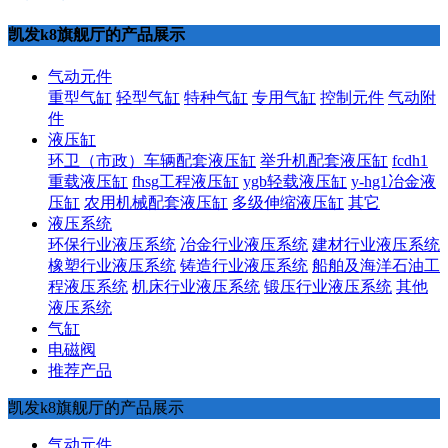
凯发k8旗舰厅的产品展示
气动元件
重型气缸
轻型气缸
特种气缸
专用气缸
控制元件
气动附
件
液压缸
环卫（市政）车辆配套液压缸
举升机配套液压缸
fcdh1
重载液压缸
fhsg工程液压缸
ygb轻载液压缸
y-hg1冶金液
压缸
农用机械配套液压缸
多级伸缩液压缸
其它
液压系统
环保行业液压系统
冶金行业液压系统
建材行业液压系统
橡塑行业液压系统
铸造行业液压系统
船舶及海洋石油工
程液压系统
机床行业液压系统
锻压行业液压系统
其他
液压系统
气缸
电磁阀
推荐产品
凯发k8旗舰厅的产品展示
气动元件