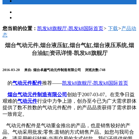
地图导航
您当前的位置：
凯发k8旗舰厅-凯发k8国际首页
>
下载
>
产品动
态
烟台气动元件,烟台液压缸,烟台气缸,烟台液压系统,烟
台油缸|资讯详情-凯发k8旗舰厅
2016-03-20
来自: 烟台卓越气动元件制造有限公司
浏览次数:748
的
气动元件配件
推荐——
凯发k8旗舰厅-凯发k8国际首页
烟台气动元件制造有限公司
创始于2007-03-07。在竞争日益
艰难的
气动元件
行业中力争上游，创办至今已为广大需求群体
提供了数不胜数的气动元件配件，的产品品质获得了需求群体
一致肯定。
气动元件配件是气动重金推出的产品，也是销售较好的产
品。气动采用批发;零售;直销的方式销售产品。如您与我司合
作，请采用银行转账;当面交易的方式付款，我们还提供的凯