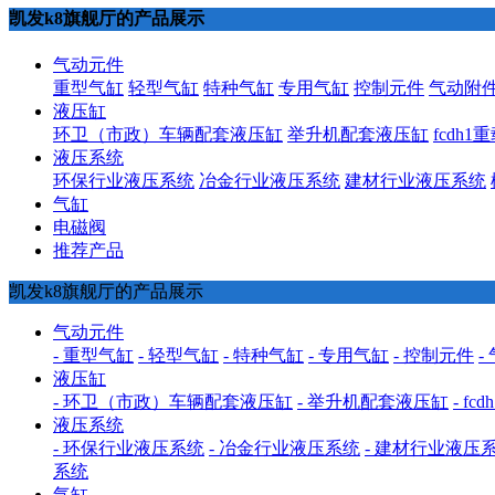
凯发k8旗舰厅的产品展示
气动元件
重型气缸
轻型气缸
特种气缸
专用气缸
控制元件
气动附
液压缸
环卫（市政）车辆配套液压缸
举升机配套液压缸
fcdh
液压系统
环保行业液压系统
冶金行业液压系统
建材行业液压系统
气缸
电磁阀
推荐产品
凯发k8旗舰厅的产品展示
气动元件
- 重型气缸
- 轻型气缸
- 特种气缸
- 专用气缸
- 控制元件
-
液压缸
- 环卫（市政）车辆配套液压缸
- 举升机配套液压缸
- f
液压系统
- 环保行业液压系统
- 冶金行业液压系统
- 建材行业液压
系统
气缸