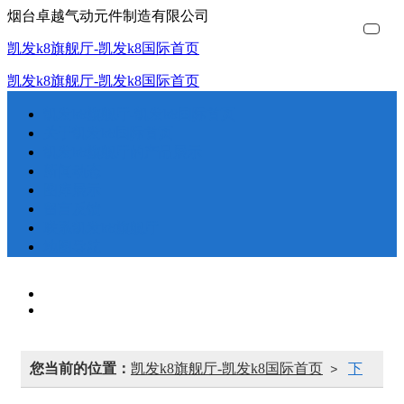
烟台卓越气动元件制造有限公司
凯发k8旗舰厅-凯发k8国际首页
凯发k8旗舰厅-凯发k8国际首页
凯发k8旗舰厅-凯发k8国际首页
凯
关
凯
新
图
留
联
地
关于凯发k8国际首页
凯发k8旗舰厅的产品展示
发
于
发
闻
库
言
系
图
新闻动态
图库展示
留言反馈
k8
凯
k8
动
展
反
凯
导
联系凯发k8旗舰厅
地图导航
旗
发
旗
态
示
馈
发
航
舰
k8
舰
k8
厅-
国
厅
旗
您当前的位置：
凯发k8旗舰厅-凯发k8国际首页
下
>