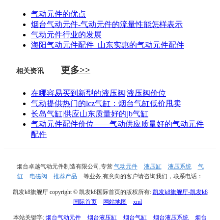
气动元件的优点
烟台气动元件-气动元件的流量性能怎样表示
气动元件行业的发展
海阳气动元件配件_山东实惠的气动元件配件
更多>>
相关资讯
在哪容易买到新型的液压阀|液压阀价位
气动提供热门的lcz气缸：烟台气缸低价甩卖
长岛气缸|供应山东质量好的jb气缸
气动元件配件价位——气动供应质量好的气动元件
配件
烟台卓越气动元件制造有限公司,专营
气动元件
液压缸
液压系统
气
缸
电磁阀
推荐产品
等业务,有意向的客户请咨询我们，联系电话：
凯发k8旗舰厅 copyright © 凯发k8国际首页的版权所有:
凯发k8旗舰厅-凯发k8
国际首页
网站地图
xml
本站关键字:
烟台气动元件
烟台液压缸
烟台气缸
烟台液压系统
烟台