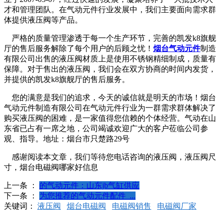
才和管理团队。在气动元件行业发展中，我们主要面向需求群
体提供液压阀等产品。
严格的质量管理渗透于每一个生产环节，完善的凯发k8旗舰
厅的售后服务解除了每个用户的后顾之忧！
烟台气动元件
制造
有限公司出售的液压阀材质上是使用不锈钢精细制成，质量有
保障。对于售出的液压阀，我们会在双方协商的时间内发货，
并提供的凯发k8旗舰厅的售后服务。
您的满意是我们的追求，今天的诚信就是明天的市场！烟台
气动元件制造有限公司在气动元件行业为一群需求群体解决了
购买液压阀的困难，是一家值得您信赖的个体经营。气动在山
东省已占有一席之地，公司竭诚欢迎广大的客户莅临公司参
观、指导。地址：烟台市只楚路29号
感谢阅读本文章，我们等待您电话咨询的液压阀，液压阀尺
寸，烟台电磁阀哪家好信息
上一条 ：
的气动元件：山东jb气缸供应
下一条 ：
为您推荐的气动元件配件_...
关键词：
液压阀
烟台电磁阀
电磁阀销售
电磁阀厂家