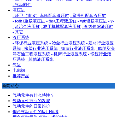
- 气动附件
液压缸
- 环卫（市政）车辆配套液压缸
- 举升机配套液压缸
- fcdh1重载液压缸
- fhsg工程液压缸
- ygb轻载液压缸
- y-
hg1冶金液压缸
- 农用机械配套液压缸
- 多级伸缩液压缸
- 其它
液压系统
- 环保行业液压系统
- 冶金行业液压系统
- 建材行业液压
系统
- 橡塑行业液压系统
- 铸造行业液压系统
- 船舶及海
洋石油工程液压系统
- 机床行业液压系统
- 锻压行业液
压系统
- 其他液压系统
气缸
电磁阀
推荐产品
新闻动态
气动元件有什么特性？
气动元件行业的发展
气动元件的日常维护
烟台气动元件的应用领域