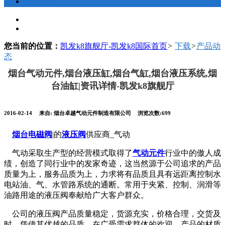
地图导航
您当前的位置：
凯发k8旗舰厅-凯发k8国际首页
>
下载
>
产品动
态
烟台气动元件,烟台液压缸,烟台气缸,烟台液压系统,烟
台油缸|资讯详情-凯发k8旗舰厅
2016-02-14
来自: 烟台卓越气动元件制造有限公司
浏览次数:699
烟台电磁阀
|的
液压阀
供应商_气动
气动采取生产型的经营模式取得了
气动元件
行业中的傲人成
绩，创造了同行业中的发家奇迹，这当然源于公司追求的产品
质量为上，服务品质为上，力求将有品质且具有远距离控制水
电站油、气、水管路系统的通断。常用于夹紧、控制、润滑等
油路用途的液压阀奉献给广大客户群众。
公司的液压阀产品质量稳定，货源充实，价格合理，交货及
时，凭借其优越的品质，在广受需求群体的欢迎。产品的材质