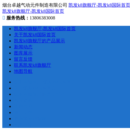
烟台卓越气动元件制造有限公司
凯发k8旗舰厅-凯发k8国际首
凯发k8旗舰厅-凯发k8国际首页
服务热线：
13806383008
凯发k8旗舰厅-凯发k8国际首页
关于凯发k8国际首页
凯发k8旗舰厅的产品展示
新闻动态
图库展示
留言反馈
联系凯发k8旗舰厅
地图导航
凯发k8旗舰厅-凯发k8国际首页
关于凯发k8国际首页
凯发k8旗舰厅的产品展示
新闻动态
图库展示
留言反馈
联系凯发k8旗舰厅
地图导航