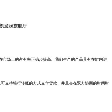
凯发k8旗舰厅
缸在市场上的占有率正稳步提高。我们生产的产品具有在缸内进
缸可支持银行转账的方式支付货款，并且会在双方协商的时间时