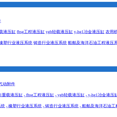
件
1重载液压缸
fhsg工程液压缸
ygb轻载液压缸
y-hg1冶金液压缸
农用
橡塑行业液压系统
铸造行业液压系统
船舶及海洋石油工程液压
 气动附件
cdh1重载液压缸
- fhsg工程液压缸
- ygb轻载液压缸
- y-hg1冶金液压
系统
- 橡塑行业液压系统
- 铸造行业液压系统
- 船舶及海洋石油