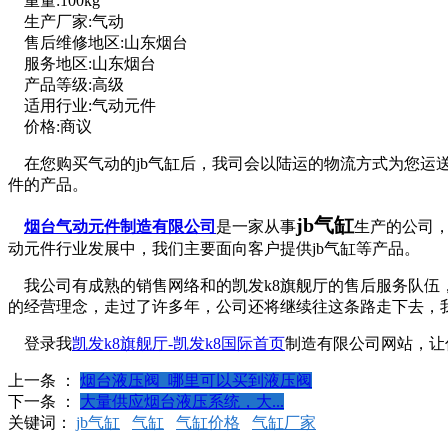
重量:100kg
生产厂家:气动
售后维修地区:山东烟台
服务地区:山东烟台
产品等级:高级
适用行业:气动元件
价格:商议
在您购买气动的jb气缸后，我司会以陆运的物流方式为您运
件的产品。
jb气缸
烟台气动元件制造有限公司
是一家从事
生产的公司，
动元件行业发展中，我们主要面向客户提供jb气缸等产品。
我公司有成熟的销售网络和的凯发k8旗舰厅的售后服务队伍，
的经营理念，走过了许多年，公司还将继续往这条路走下去，
登录我
凯发k8旗舰厅-凯发k8国际首页
制造有限公司网站，让
上一条 ：
烟台液压阀_哪里可以买到液压阀
下一条 ：
大量供应烟台液压系统，大...
关键词：
jb气缸
气缸
气缸价格
气缸厂家