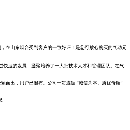
期，在山东烟台受到客户的一致好评！是您可放心购买的气动元
7，经过快速的发展，凝聚培养了一大批技术人才和管理团队。在气
颖而出，用户已遍布。公司一贯遵循 “诚信为本、质优价廉”
息