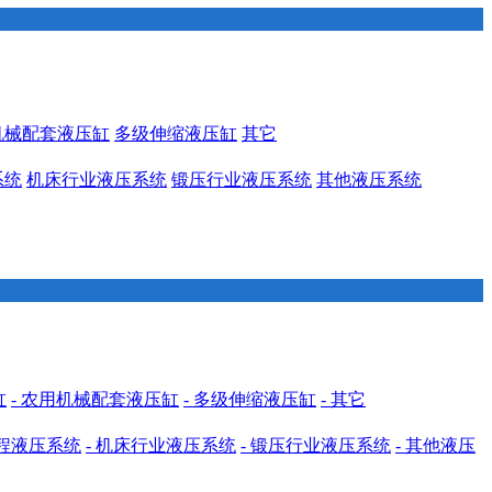
机械配套液压缸
多级伸缩液压缸
其它
系统
机床行业液压系统
锻压行业液压系统
其他液压系统
缸
- 农用机械配套液压缸
- 多级伸缩液压缸
- 其它
工程液压系统
- 机床行业液压系统
- 锻压行业液压系统
- 其他液压