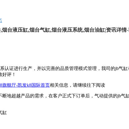
态
,烟台液压缸,烟台气缸,烟台液压系统,烟台油缸|资讯详情-
系认证进行生产，并以完善的品质管理模式管理，我司的jb气
致好评！
8旗舰厅-凯发k8国际首页
相关信息，请继续往下阅读
断地超越产品的需求，在客户正式下订单后，气动提供的jb气
。
气缸