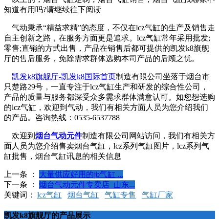
知道有用吗?请继续往下阅读
气动秉承“精益求精”的态度，不仅在lcz气缸的生产及销售走
自主创新之路，在服务方面更是追求。lcz气缸常年采用批发;
零售;直销的方式出售，产品在销售后都可提供的凯发k8旗舰
厅的售后服务，免除需求群体选购本司产品的后顾之忧。
凯发k8旗舰厅-凯发k8国际首页
制造有限公司坐落于烟台市
只楚路29号，一直专注于lcz气缸生产和研发的综合性公司，
产品的质量与服务都深受众多需求群体满意认可。如您想选购
的lcz气缸，欢迎到气动，我们有相关方面人员为您介绍我们
的产品。咨询热线：0535-6537788
欢迎到
烟台气动元件
制造有限公司网站访问，我们有相关方
面人员为您介绍售卖烟台气缸，lcz系列气缸图片，lcz系列气
缸批售，烟台气缸讯息的相关信息
上一条 ：
大量供应好用的jb气缸 ...
下一条 ：
烟台气动元件专卖店_山东...
关键词：
lcz气缸
烟台气缸
气缸专售
气缸厂家
凯发k8旗舰厅的产品展示