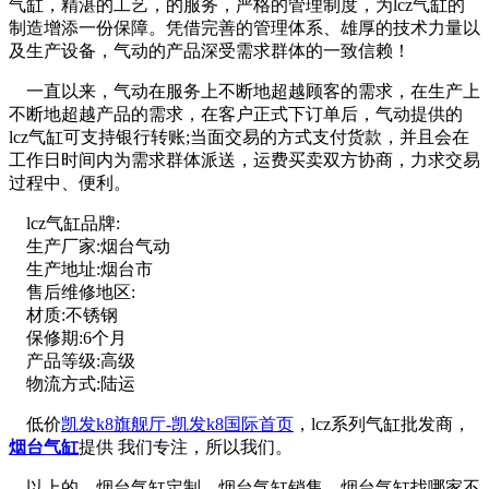
气缸，精湛的工艺，的服务，严格的管理制度，为lcz气缸的
制造增添一份保障。凭借完善的管理体系、雄厚的技术力量以
及生产设备，气动的产品深受需求群体的一致信赖！
一直以来，气动在服务上不断地超越顾客的需求，在生产上
不断地超越产品的需求，在客户正式下订单后，气动提供的
lcz气缸可支持银行转账;当面交易的方式支付货款，并且会在
工作日时间内为需求群体派送，运费买卖双方协商，力求交易
过程中、便利。
lcz气缸品牌:
生产厂家:烟台气动
生产地址:烟台市
售后维修地区:
材质:不锈钢
保修期:6个月
产品等级:高级
物流方式:陆运
低价
凯发k8旗舰厅-凯发k8国际首页
，lcz系列气缸批发商，
烟台气缸
提供 我们专注，所以我们。
以上的，烟台气缸定制，烟台气缸销售，烟台气缸找哪家不