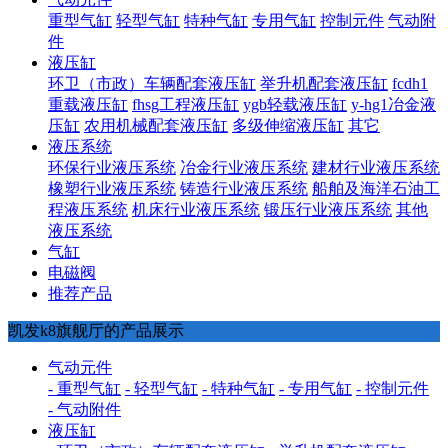
重型气缸
轻型气缸
特种气缸
专用气缸
控制元件
气动附
件
液压缸
环卫（市政）车辆配套液压缸
举升机配套液压缸
fcdh1
重载液压缸
fhsg工程液压缸
ygb轻载液压缸
y-hg1冶金液
压缸
农用机械配套液压缸
多级伸缩液压缸
其它
液压系统
环保行业液压系统
冶金行业液压系统
建材行业液压系统
橡塑行业液压系统
铸造行业液压系统
船舶及海洋石油工
程液压系统
机床行业液压系统
锻压行业液压系统
其他
液压系统
气缸
电磁阀
推荐产品
凯发k8旗舰厅的产品展示
气动元件
- 重型气缸
- 轻型气缸
- 特种气缸
- 专用气缸
- 控制元件
- 气动附件
液压缸