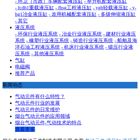
- 环卫（市政）车辆配套液压缸
- 举升机配套液压缸
- fcdh1重载液压缸
- fhsg工程液压缸
- ygb轻载液压缸
- y-
hg1冶金液压缸
- 农用机械配套液压缸
- 多级伸缩液压缸
- 其它
液压系统
- 环保行业液压系统
- 冶金行业液压系统
- 建材行业液压
系统
- 橡塑行业液压系统
- 铸造行业液压系统
- 船舶及海
洋石油工程液压系统
- 机床行业液压系统
- 锻压行业液
压系统
- 其他液压系统
气缸
电磁阀
推荐产品
新闻动态
气动元件有什么特性？
气动元件行业的发展
气动元件的日常维护
烟台气动元件的应用领域
烟台气动元件-气动技术的特点
查看更多