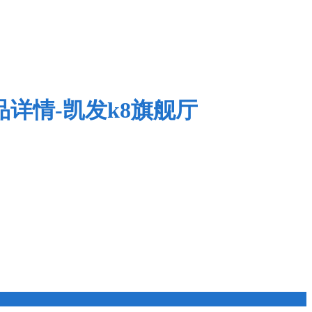
品详情-凯发k8旗舰厅