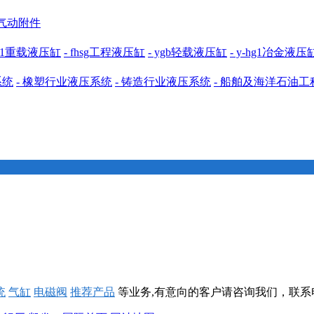
 气动附件
cdh1重载液压缸
- fhsg工程液压缸
- ygb轻载液压缸
- y-hg1冶金液压
系统
- 橡塑行业液压系统
- 铸造行业液压系统
- 船舶及海洋石油
统
气缸
电磁阀
推荐产品
等业务,有意向的客户请咨询我们，联系