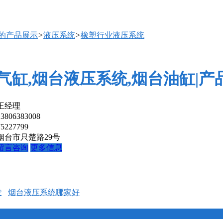
厅的产品展示
>
液压系统
>
橡塑行业液压系统
气缸,烟台液压系统,烟台油缸|产
王经理
13806383008
75227799
烟台市只楚路29号
留言咨询
更多信息
发
烟台液压系统哪家好