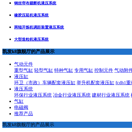
钢丝帘布裁断机液压系统
橡胶压延机液压系统
两辊开炼机调距装置液压系统
大型造粒机液压系统
凯发k8旗舰厅的产品展示
气动元件
重型气缸
轻型气缸
特种气缸
专用气缸
控制元件
气动附
液压缸
环卫（市政）车辆配套液压缸
举升机配套液压缸
fcdh
液压系统
环保行业液压系统
冶金行业液压系统
建材行业液压系统
气缸
电磁阀
推荐产品
凯发k8旗舰厅的产品展示