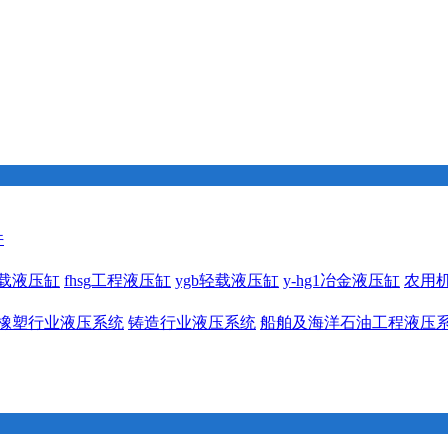
件
1重载液压缸
fhsg工程液压缸
ygb轻载液压缸
y-hg1冶金液压缸
农用
橡塑行业液压系统
铸造行业液压系统
船舶及海洋石油工程液压