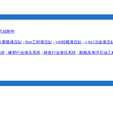
 气动附件
cdh1重载液压缸
- fhsg工程液压缸
- ygb轻载液压缸
- y-hg1冶金液压
系统
- 橡塑行业液压系统
- 铸造行业液压系统
- 船舶及海洋石油