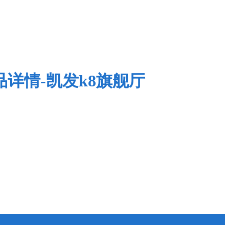
品详情-凯发k8旗舰厅