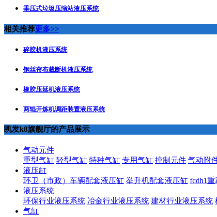
垂压式垃圾压缩站液压系统
相关推荐
更多>>
碎胶机液压系统
钢丝帘布裁断机液压系统
橡胶压延机液压系统
两辊开炼机调距装置液压系统
凯发k8旗舰厅的产品展示
气动元件
重型气缸
轻型气缸
特种气缸
专用气缸
控制元件
气动附
液压缸
环卫（市政）车辆配套液压缸
举升机配套液压缸
fcdh
液压系统
环保行业液压系统
冶金行业液压系统
建材行业液压系统
气缸