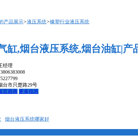
厅的产品展示
>
液压系统
>
橡塑行业液压系统
气缸,烟台液压系统,烟台油缸|产
王经理
13806383008
75227799
烟台市只楚路29号
留言咨询
更多信息
发
烟台液压系统哪家好