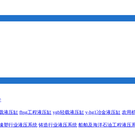
件
1重载液压缸
fhsg工程液压缸
ygb轻载液压缸
y-hg1冶金液压缸
农用
橡塑行业液压系统
铸造行业液压系统
船舶及海洋石油工程液压